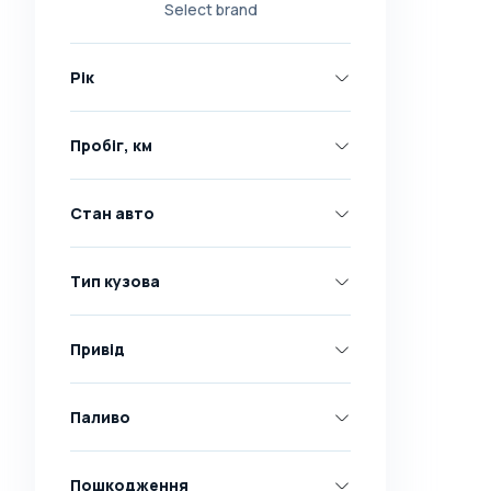
Select brand
Nissan
Opel
Рік
Peugeot
Renault
Пробіг, км
Skoda
Toyota
Стан авто
Volkswagen
Volvo
Тип кузова
Всі марки
Abarth
Привід
AC
Acura
Паливо
Adler
Пошкодження
Alfa Romeo