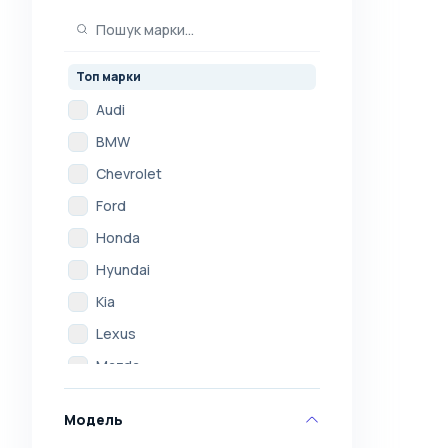
Топ марки
Audi
BMW
Chevrolet
Ford
Honda
Hyundai
Kia
Lexus
Mazda
Mercedes
Модель
Mitsubishi