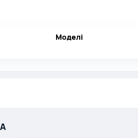
Моделі
ША