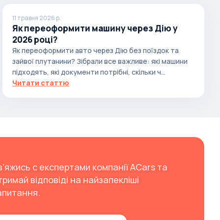
11 травня 2026 р.
Як переоформити машину через Дію у
2026 році?
Як переоформити авто через Дію без поїздок та
зайвої плутанини? Зібрали все важливе: які машини
підходять, які документи потрібні, скільки ч...
Читати статтю
в’яжись с експертами компанії ACars та
тримай відповіді на найзапекліші
апитання.