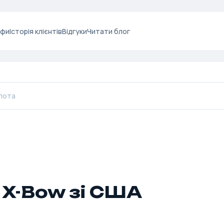
ифи
Історія клієнтів
Відгуки
Читати блог
X-Bow зі США