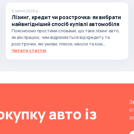
6 липня 2026 р.
Лізинг, кредит чи розстрочка: як вибрати
найвигідніший спосіб купівлі автомобіля
Пояснюємо простими словами, що таке лізинг авто,
як він працює, чим відрізняється від кредиту та
розстрочки, які умови, плюси, мінуси та ком...
Читати статтю
З
окупку авто із
о
з