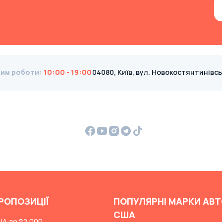
им роботи
:
10:00 - 19:00
04080, Київ, вул. Новокостянтинівська
РОПОЗИЦІЇ
ПОПУЛЯРНІ МАРКИ АВТ
США
ША до $2,000