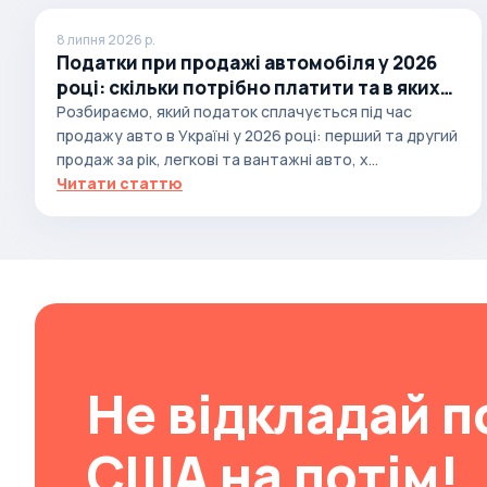
Autobianchi
8 липня 2026 р.
Податки при продажі автомобіля у 2026
Avatr
році: скільки потрібно платити та в яких
Avtokam
випадках
Розбираємо, який податок сплачується під час
BAIC
продажу авто в Україні у 2026 році: перший та другий
продаж за рік, легкові та вантажні авто, х...
Bajaj
Читати статтю
Baltijas Dzips
Batmobile
Bentley
Bertone
Bilenkin
Bio auto
Не відкладай п
Bitter
BMW
США на потім!
Borgward