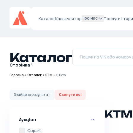
Про нас
Каталог
Калькулятор
Послуги і тар
Каталог
Сторінка
1
Головна
Каталог
KTM
X-Bow
Знайдено
результат
Скинути всі
KTM 
Аукціон
Copart