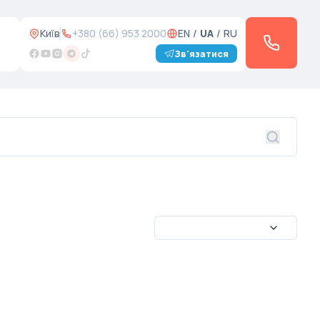
Київ
+380 (66) 953 2000
EN
/
UA
/
RU
Зв'язатися