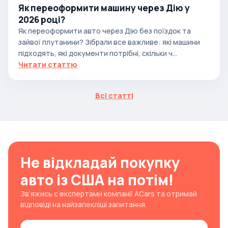
Як переоформити машину через Дію у
2026 році?
Як переоформити авто через Дію без поїздок та
зайвої плутанини? Зібрали все важливе: які машини
підходять, які документи потрібні, скільки ч...
Читати статтю
Всі статті
Не відкладай покупку
авто із США на потім!
Зв’яжись с експертами компанії ACars та отримай
відповіді на найзапекліші запитання.