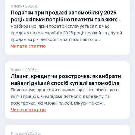
8 липня 2026 р.
Податки при продажі автомобіля у 2026
році: скільки потрібно платити та в яких
випадках
Розбираємо, який податок сплачується під час
продажу авто в Україні у 2026 році: перший та другий
продаж за рік, легкові та вантажні авто, х...
Читати статтю
6 липня 2026 р.
Лізинг, кредит чи розстрочка: як вибрати
найвигідніший спосіб купівлі автомобіля
Пояснюємо простими словами, що таке лізинг авто,
як він працює, чим відрізняється від кредиту та
розстрочки, які умови, плюси, мінуси та ком...
Читати статтю
11 травня 2026 р.