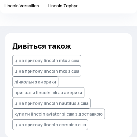
Lincoln
Versailles
Lincoln
Zephyr
Дивіться також
ціна пригону lincoln mkx з сша
ціна пригону lincoln mks з сша
лінкольн з америки
пригнати lincoln mkz з америки
ціна пригону lincoln nautilus з сша
купити lincoln aviator зі сша з доставкою
ціна пригону lincoln corsair з сша