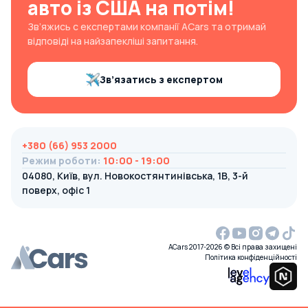
авто із США на потім!
Зв’яжись с експертами компанії ACars та отримай
відповіді на найзапекліші запитання.
Зв’язатись з експертом
+380 (66) 953 2000
Режим роботи
:
10:00 - 19:00
04080, Київ, вул. Новокостянтинівська, 1В, 3-й
поверх, офіс 1
ACars 2017-2026 © Всі права захищені
Політика конфіденційності