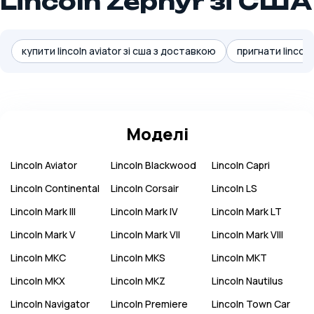
Lincoln Zephyr зі США
купити lincoln aviator зі сша з доставкою
пригнати lincoln
Моделі
Lincoln
Aviator
Lincoln
Blackwood
Lincoln
Capri
Lincoln
Continental
Lincoln
Corsair
Lincoln
LS
Lincoln
Mark III
Lincoln
Mark IV
Lincoln
Mark LT
Lincoln
Mark V
Lincoln
Mark VII
Lincoln
Mark VIII
Lincoln
MKC
Lincoln
MKS
Lincoln
MKT
Lincoln
MKX
Lincoln
MKZ
Lincoln
Nautilus
Lincoln
Navigator
Lincoln
Premiere
Lincoln
Town Car