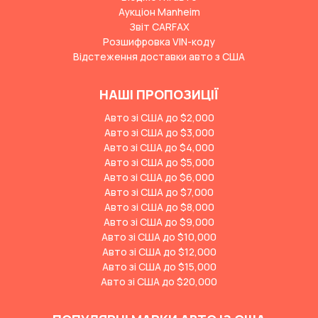
Аукціон Manheim
Звіт CARFAX
Розшифровка VIN-коду
Відстеження доставки авто з США
НАШІ ПРОПОЗИЦІЇ
Авто зі США до $2,000
Авто зі США до $3,000
Авто зі США до $4,000
Авто зі США до $5,000
Авто зі США до $6,000
Авто зі США до $7,000
Авто зі США до $8,000
Авто зі США до $9,000
Авто зі США до $10,000
Авто зі США до $12,000
Авто зі США до $15,000
Авто зі США до $20,000