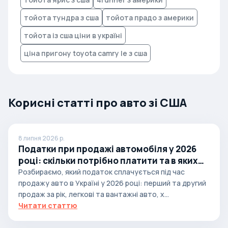
тойота тундра з сша
тойота прадо з америки
тойота із сша ціни в україні
ціна пригону toyota camry le з сша
Корисні статті про авто зі США
8 липня 2026 р.
Податки при продажі автомобіля у 2026
році: скільки потрібно платити та в яких
випадках
Розбираємо, який податок сплачується під час
продажу авто в Україні у 2026 році: перший та другий
продаж за рік, легкові та вантажні авто, х...
Читати статтю