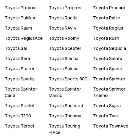
Toyota
Probox
Toyota
Progres
Toyota
Pronard
Toyota
Publica
Toyota
Ractis
Toyota
Raize
Toyota
Raum
Toyota
RAV 4
Toyota
Regius
Toyota
RegiusAce
Toyota
Roomy
Toyota
Rush
Toyota
Sai
Toyota
Scepter
Toyota
Sequoia
Toyota
Sera
Toyota
Sienna
Toyota
Sienta
Toyota
Soarer
Toyota
Soluna
Toyota
Spade
Toyota
Sparky
Toyota
Sports 800
Toyota
Sprinter
Toyota
Sprinter
Toyota
Sprinter
Toyota
Sprinter
Carib
Marino
Trueno
Toyota
Starlet
Toyota
Succeed
Toyota
Supra
Toyota
T100
Toyota
Tacoma
Toyota
Tank
Toyota
Tercel
Toyota
Touring
Toyota
TownAce
HiAce