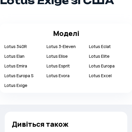
Lotus Exige зі США
Моделі
Lotus
340R
Lotus
3-Eleven
Lotus
Eclat
Lotus
Elan
Lotus
Elise
Lotus
Elite
Lotus
Emira
Lotus
Esprit
Lotus
Europa
Lotus
Europa S
Lotus
Evora
Lotus
Excel
Lotus
Exige
Дивіться також