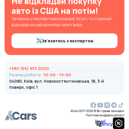
Не відкладай покупку
авто із США на потім!
Зв’яжись с експертами компанії ACars та отримай
відповіді на найзапекліші запитання.
Зв’язатись з експертом
+380 (66) 953 2000
Режим роботи
:
10:00 - 19:00
04080, Київ, вул. Новокостянтинівська, 1В, 3-й
поверх, офіс 1
ACars 2017-2026 © Всі права захищені
Політика конфіденційності