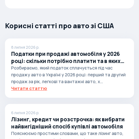
Корисні статті про авто зі США
8 липня 2026 р.
Податки при продажі автомобіля у 2026
році: скільки потрібно платити та в яких
випадках
Розбираємо, який податок сплачується під час
продажу авто в Україні у 2026 році: перший та другий
продаж за рік, легкові та вантажні авто, х...
Читати статтю
6 липня 2026 р.
Лізинг, кредит чи розстрочка: як вибрати
найвигідніший спосіб купівлі автомобіля
Пояснюємо простими словами, що таке лізинг авто,