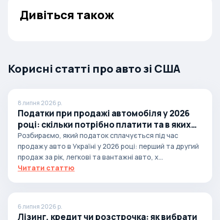
Дивіться також
Корисні статті про авто зі США
8 липня 2026 р.
Податки при продажі автомобіля у 2026
році: скільки потрібно платити та в яких
випадках
Розбираємо, який податок сплачується під час
продажу авто в Україні у 2026 році: перший та другий
продаж за рік, легкові та вантажні авто, х...
Читати статтю
6 липня 2026 р.
Лізинг, кредит чи розстрочка: як вибрати