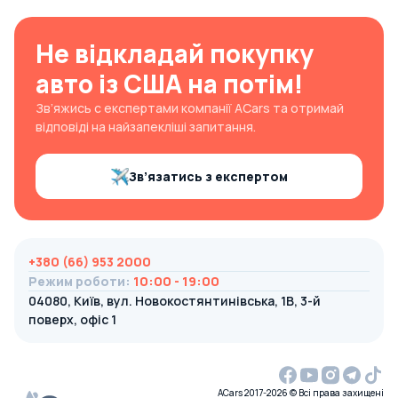
Не відкладай покупку
авто із США на потім!
Зв’яжись с експертами компанії ACars та отримай
відповіді на найзапекліші запитання.
Зв’язатись з експертом
+380 (66) 953 2000
Режим роботи
:
10:00 - 19:00
04080, Київ, вул. Новокостянтинівська, 1В, 3-й
поверх, офіс 1
ACars 2017-2026 © Всі права захищені