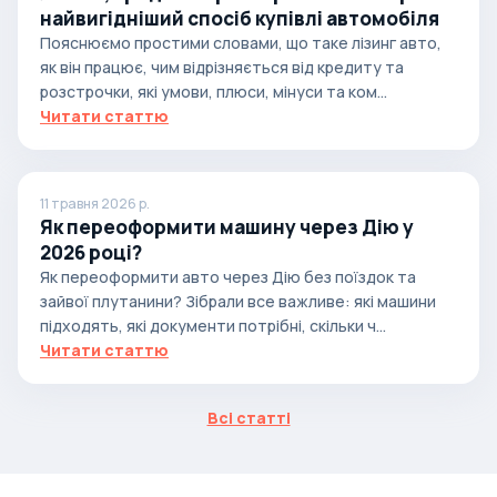
найвигідніший спосіб купівлі автомобіля
Пояснюємо простими словами, що таке лізинг авто,
як він працює, чим відрізняється від кредиту та
розстрочки, які умови, плюси, мінуси та ком...
Читати статтю
11 травня 2026 р.
Як переоформити машину через Дію у
2026 році?
Як переоформити авто через Дію без поїздок та
зайвої плутанини? Зібрали все важливе: які машини
підходять, які документи потрібні, скільки ч...
Читати статтю
Всі статті