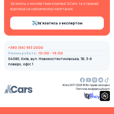
Зв’яжись с експертами компанії ACars та отримай
відповіді на найзапекліші запитання.
Зв’язатись з експертом
+380 (66) 953 2000
Режим роботи
:
10:00 - 19:00
04080, Київ, вул. Новокостянтинівська, 1В, 3-й
поверх, офіс 1
ACars 2017-2026 © Всі права захищені
Політика конфіденційності