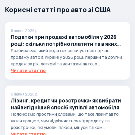
Корисні статті про авто зі США
8 липня 2026 р.
Податки при продажі автомобіля у 2026
році: скільки потрібно платити та в яких
випадках
Розбираємо, який податок сплачується під час
продажу авто в Україні у 2026 році: перший та другий
продаж за рік, легкові та вантажні авто, х...
Читати статтю
6 липня 2026 р.
Лізинг, кредит чи розстрочка: як вибрати
найвигідніший спосіб купівлі автомобіля
Пояснюємо простими словами, що таке лізинг авто,
як він працює, чим відрізняється від кредиту та
розстрочки, які умови, плюси, мінуси та ком...
Читати статтю