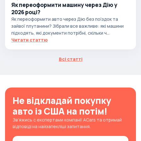
Як переоформити машину через Дію у
2026 році?
Як переоформити авто через Дію без поїздок та
зайвої плутанини? Зібрали все важливе: які машини
підходять, які документи потрібні, скільки ч...
Читати статтю
Всі статті
Не відкладай покупку
авто із США на потім!
Зв’яжись с експертами компанії ACars та отримай
відповіді на найзапекліші запитання.