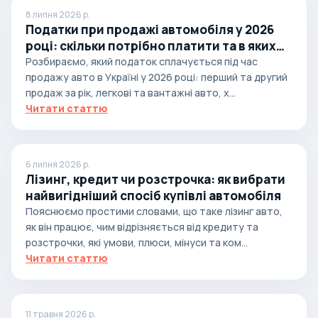
8 липня 2026 р.
Податки при продажі автомобіля у 2026
році: скільки потрібно платити та в яких
випадках
Розбираємо, який податок сплачується під час
продажу авто в Україні у 2026 році: перший та другий
продаж за рік, легкові та вантажні авто, х...
Читати статтю
6 липня 2026 р.
Лізинг, кредит чи розстрочка: як вибрати
найвигідніший спосіб купівлі автомобіля
Пояснюємо простими словами, що таке лізинг авто,
як він працює, чим відрізняється від кредиту та
розстрочки, які умови, плюси, мінуси та ком...
Читати статтю
11 травня 2026 р.