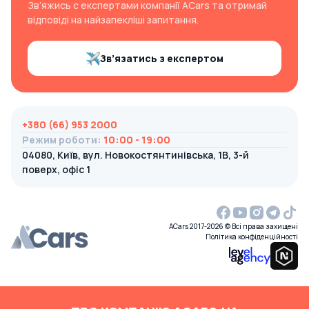
Зв’яжись с експертами компанії ACars та отримай
відповіді на найзапекліші запитання.
Зв’язатись з експертом
+380 (66) 953 2000
Режим роботи
:
10:00 - 19:00
04080, Київ, вул. Новокостянтинівська, 1В, 3-й
поверх, офіс 1
ACars 2017-2026 © Всі права захищені
Політика конфіденційності