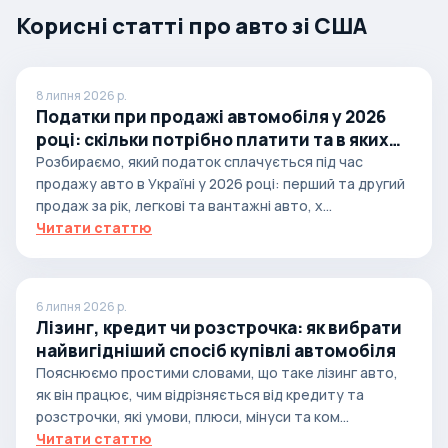
Корисні статті про авто зі США
8 липня 2026 р.
Податки при продажі автомобіля у 2026
році: скільки потрібно платити та в яких
випадках
Розбираємо, який податок сплачується під час
продажу авто в Україні у 2026 році: перший та другий
продаж за рік, легкові та вантажні авто, х...
Читати статтю
6 липня 2026 р.
Лізинг, кредит чи розстрочка: як вибрати
найвигідніший спосіб купівлі автомобіля
Пояснюємо простими словами, що таке лізинг авто,
як він працює, чим відрізняється від кредиту та
розстрочки, які умови, плюси, мінуси та ком...
Читати статтю