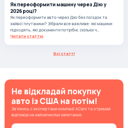
Як переоформити машину через Дію у
2026 році?
Як переоформити авто через Дію без поїздок та
зайвої плутанини? Зібрали все важливе: які машини
підходять, які документи потрібні, скільки ч...
Читати статтю
Всі статті
Не відкладай покупку
авто із США на потім!
Зв’яжись с експертами компанії ACars та отримай
відповіді на найзапекліші запитання.