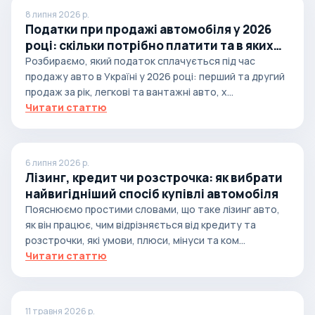
8 липня 2026 р.
Податки при продажі автомобіля у 2026
році: скільки потрібно платити та в яких
випадках
Розбираємо, який податок сплачується під час
продажу авто в Україні у 2026 році: перший та другий
продаж за рік, легкові та вантажні авто, х...
Читати статтю
6 липня 2026 р.
Лізинг, кредит чи розстрочка: як вибрати
найвигідніший спосіб купівлі автомобіля
Пояснюємо простими словами, що таке лізинг авто,
як він працює, чим відрізняється від кредиту та
розстрочки, які умови, плюси, мінуси та ком...
Читати статтю
11 травня 2026 р.