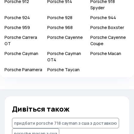
Porsche
912
Porsche
914
Porsche
918
Spyder
Porsche
924
Porsche
928
Porsche
944
Porsche
959
Porsche
968
Porsche
Boxster
Porsche
Carrera
Porsche
Cayenne
Porsche
Cayenne
GT
Coupe
Porsche
Cayman
Porsche
Cayman
Porsche
Macan
GT4
Porsche
Panamera
Porsche
Taycan
Дивіться також
придбати porsche 718 cayman з сша з доставкою
porsche macan з сша