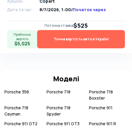
Аукціон
Copart
Дата та час
8/7/2026, 1:00
/
Початок через
$525
Поточна ставка
Приблизна
Точна вартість авто в Україні
вартість
$5,025
Моделі
Porsche
356
Porsche
718
Porsche
718
Boxster
Porsche
718
Porsche
718
Porsche
911
Cayman
Spyder
Porsche
911 GT2
Porsche
911 GT3
Porsche
911 R