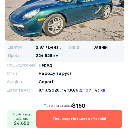
Двигун
2.9л / Бензин
Привід
Задній
Пробіг
224,528 км
Пошкодження
Перед
Стан
На ​​ходу та русі
Аукціон
Copart
Дата та час
8/13/2026, 14:00
/
6 д : 0 г : 43 хв
$150
Поточна ставка
Приблизна
Точна вартість авто в Україні
вартість
$4,650