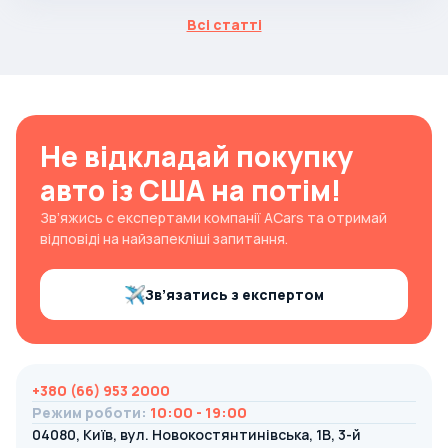
Всі статті
Не відкладай покупку
авто із США на потім!
Зв’яжись с експертами компанії ACars та отримай
відповіді на найзапекліші запитання.
Зв’язатись з експертом
+380 (66) 953 2000
Режим роботи
:
10:00 - 19:00
04080, Київ, вул. Новокостянтинівська, 1В, 3-й