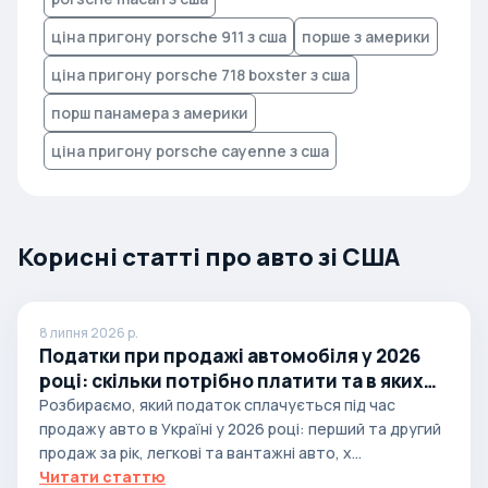
ціна пригону porsche 911 з сша
порше з америки
ціна пригону porsche 718 boxster з сша
порш панамера з америки
ціна пригону porsche cayenne з сша
Корисні статті про авто зі США
8 липня 2026 р.
Податки при продажі автомобіля у 2026
році: скільки потрібно платити та в яких
випадках
Розбираємо, який податок сплачується під час
продажу авто в Україні у 2026 році: перший та другий
продаж за рік, легкові та вантажні авто, х...
Читати статтю