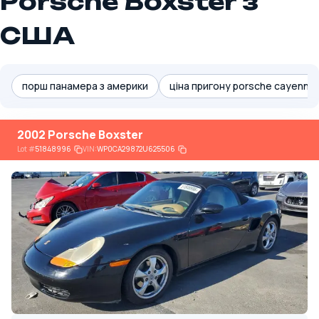
Porsche Boxster з
США
порш панамера з америки
ціна пригону porsche cayenne 
2002 Porsche Boxster
Lot
#
51848996
VIN:
WP0CA29872U625506