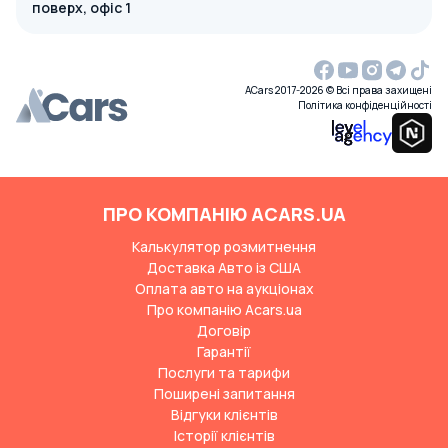
поверх, офіс 1
ACars 2017-2026 © Всі права захищені
Політика конфіденційності
ПРО КОМПАНІЮ ACARS.UA
Калькулятор розмитнення
Доставка Авто із США
Оплата авто на аукціонах
Про компанію Acars.ua
Договір
Гарантії
Послуги та тарифи
Поширені запитання
Відгуки клієнтів
Історії клієнтів