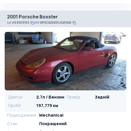
2001 Porsche Boxster
Lot
#
69509165
VIN:
WP0CA29821U625928
Двигун
2.7л / Бензин
Привід
Задній
Пробіг
197,779 км
Пошкодження
Mechanical
Стан
Покращений