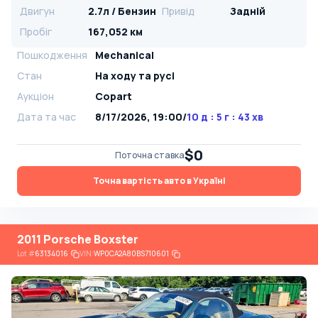
Двигун
2.7л / Бензин
Привід
Задній
Пробіг
167,052 км
Пошкодження
Mechanical
Стан
На ​​ходу та русі
Аукціон
Copart
Дата та час
8/17/2026, 19:00
/
10 д : 5 г : 43 хв
$0
Поточна ставка
Точна вартість авто в Україні
2011 Porsche Boxster
Lot
#
63134016
VIN:
WP0CA2A80BS710601