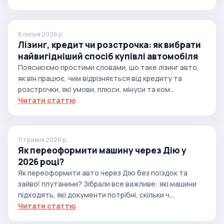
6 липня 2026 р.
Лізинг, кредит чи розстрочка: як вибрати
найвигідніший спосіб купівлі автомобіля
Пояснюємо простими словами, що таке лізинг авто,
як він працює, чим відрізняється від кредиту та
розстрочки, які умови, плюси, мінуси та ком...
Читати статтю
11 травня 2026 р.
Як переоформити машину через Дію у
2026 році?
Як переоформити авто через Дію без поїздок та
зайвої плутанини? Зібрали все важливе: які машини
підходять, які документи потрібні, скільки ч...
Читати статтю