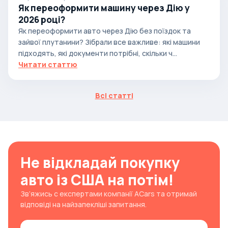
Як переоформити машину через Дію у
2026 році?
Як переоформити авто через Дію без поїздок та
зайвої плутанини? Зібрали все важливе: які машини
підходять, які документи потрібні, скільки ч...
Читати статтю
Всі статті
Не відкладай покупку
авто із США на потім!
Зв’яжись с експертами компанії ACars та отримай
відповіді на найзапекліші запитання.