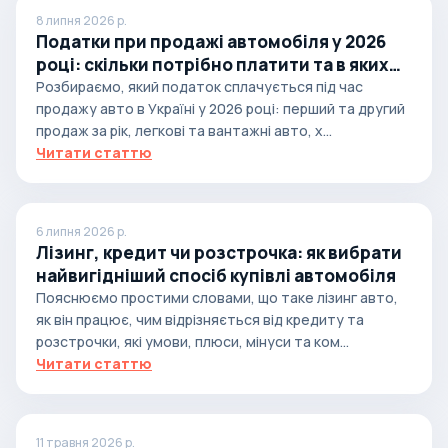
8 липня 2026 р.
Податки при продажі автомобіля у 2026
році: скільки потрібно платити та в яких
випадках
Розбираємо, який податок сплачується під час
продажу авто в Україні у 2026 році: перший та другий
продаж за рік, легкові та вантажні авто, х...
Читати статтю
6 липня 2026 р.
Лізинг, кредит чи розстрочка: як вибрати
найвигідніший спосіб купівлі автомобіля
Пояснюємо простими словами, що таке лізинг авто,
як він працює, чим відрізняється від кредиту та
розстрочки, які умови, плюси, мінуси та ком...
Читати статтю
11 травня 2026 р.