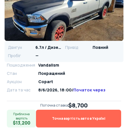
Двигун
6.7л / Дизель
Привід
Повний
Пробіг
—
Пошкодження
Vandalism
Стан
Покращений
Аукціон
Copart
Дата та час
8/6/2026, 18:00
/
Початок через
$8,700
Поточна ставка
Приблизна
Точна вартість авто в Україні
вартість
$13,200