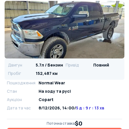
Двигун
5.7л / Бензин
Привід
Повний
Пробіг
152,487 км
Пошкодження
Normal Wear
Стан
На ​​ходу та русі
Аукціон
Copart
Дата та час
8/12/2026, 14:00
/
5 д : 9 г : 13 хв
$0
Поточна ставка