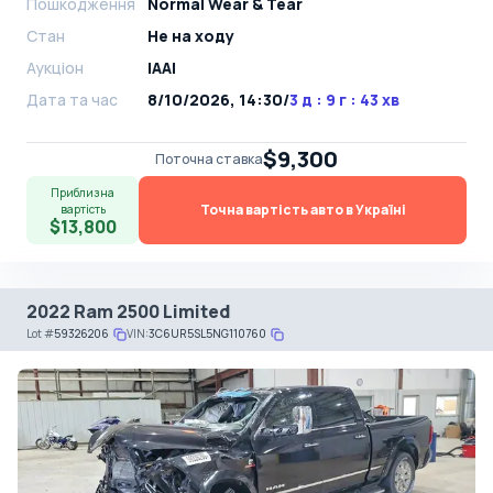
Пошкодження
Normal Wear & Tear
Стан
Не на ходу
Аукціон
IAAI
Дата та час
8/10/2026, 14:30
/
3 д : 9 г : 43 хв
$9,300
Поточна ставка
Приблизна
Точна вартість авто в Україні
вартість
$13,800
2022 Ram 2500 Limited
Lot
#
59326206
VIN:
3C6UR5SL5NG110760