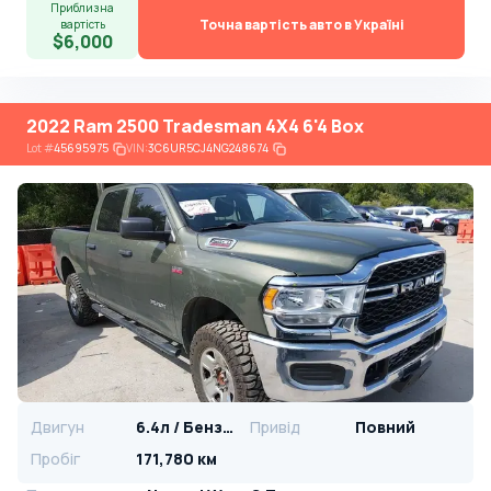
Приблизна
Точна вартість авто в Україні
вартість
$6,000
2022 Ram 2500 Tradesman 4X4 6'4 Box
Lot
#
45695975
VIN:
3C6UR5CJ4NG248674
Двигун
6.4л / Бензин
Привід
Повний
Пробіг
171,780 км