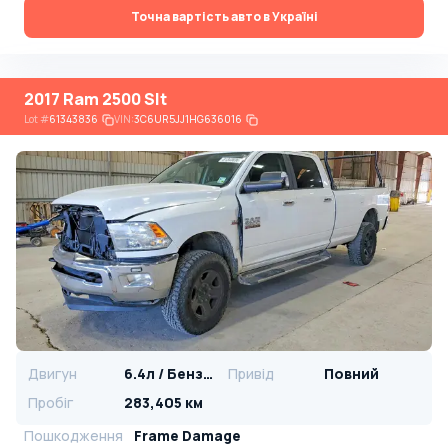
Точна вартість авто в Україні
2017 Ram 2500 Slt
Lot
#
61343836
VIN:
3C6UR5JJ1HG636016
Двигун
6.4л / Бензин
Привід
Повний
Пробіг
283,405 км
Пошкодження
Frame Damage