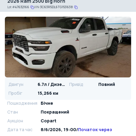
2026 Ram 2500 Big Horn
Lot
#
47632166
VIN:
3C63R5DL6TG153638
Двигун
6.7л / Дизель
Привід
Повний
Пробіг
15,266 км
Пошкодження
Бічне
Стан
Покращений
Аукціон
Copart
Дата та час
8/6/2026, 19:00
/
Початок через