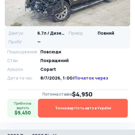
Двигун
6.7л / Дизель
Привід
Повний
Пробіг
—
Пошкодження
Повсюди
Стан
Покращений
Аукціон
Copart
Дата та час
8/7/2026, 1:00
/
Початок через
$4,950
Поточна ставка
Приблизна
Точна вартість авто в Україні
вартість
$9,450