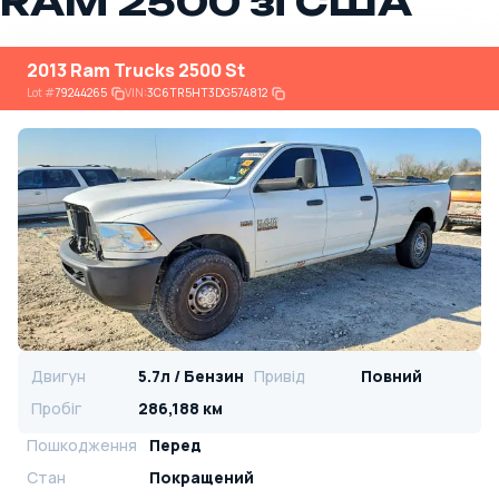
RAM 2500 зі США
2013 Ram Trucks 2500 St
Lot
#
79244265
VIN:
3C6TR5HT3DG574812
Двигун
5.7л / Бензин
Привід
Повний
Пробіг
286,188 км
Пошкодження
Перед
Стан
Покращений