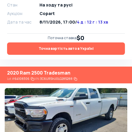
Стан
На ​​ходу та русі
Аукціон
Copart
Дата та час
8/11/2026, 17:00
/
4 д : 12 г : 13 хв
$0
Поточна ставка
Точна вартість авто в Україні
2020 Ram 2500 Tradesman
Lot
#
64108306
VIN:
3C6UR5HJ0LG285288