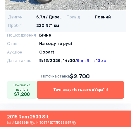
Двигун
6.7л / Дизель
Привід
Повний
Пробіг
220,971 км
Пошкодження
Бічне
Стан
На ​​ходу та русі
Аукціон
Copart
Дата та час
8/13/2026, 14:00
/
6 д : 9 г : 13 хв
$2,700
Поточна ставка
Приблизна
Точна вартість авто в Україні
вартість
$7,200
2015 Ram 2500 Slt
Lot
#
62638916
VIN:
3C6TR5DT3FG681657