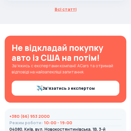
Всі статті
Не відкладай покупку
авто із США на потім!
Зв’яжись с експертами компанії ACars та отримай
відповіді на найзапекліші запитання.
Зв’язатись з експертом
+380 (66) 953 2000
Режим роботи
:
10:00 - 19:00
04080, Київ, вул. Новокостянтинівська, 1В, 3-й