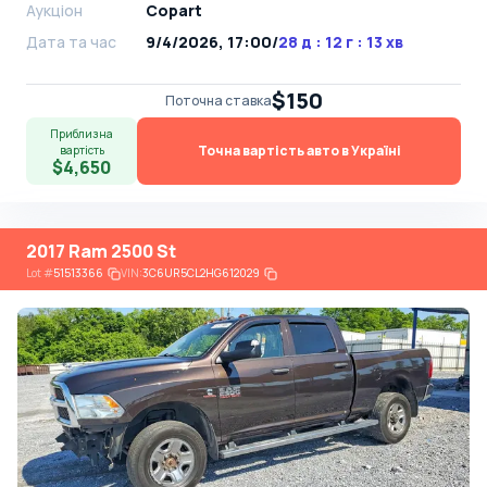
Аукціон
Copart
Дата та час
9/4/2026, 17:00
/
28 д : 12 г : 13 хв
$150
Поточна ставка
Приблизна
Точна вартість авто в Україні
вартість
$4,650
2017 Ram 2500 St
Lot
#
51513366
VIN:
3C6UR5CL2HG612029