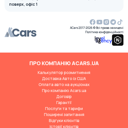
поверх, офіс 1
ACars 2017-2026 © Всі права захищені
Політика конфіденційності
ПРО КОМПАНІЮ ACARS.UA
Калькулятор розмитнення
Доставка Авто із США
Оплата авто на аукціонах
Про компанію Acars.ua
Договір
Гарантії
Послуги та тарифи
Поширені запитання
Відгуки клієнтів
Історії клієнтів