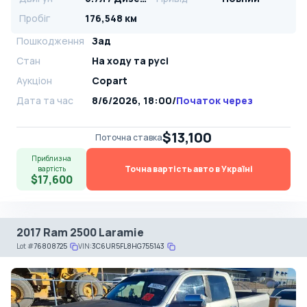
Пробіг
176,548 км
Пошкодження
Зад
Стан
На ​​ходу та русі
Аукціон
Copart
Дата та час
8/6/2026, 18:00
/
Початок через
$13,100
Поточна ставка
Приблизна
Точна вартість авто в Україні
вартість
$17,600
2017 Ram 2500 Laramie
Lot
#
76808725
VIN:
3C6UR5FL8HG755143