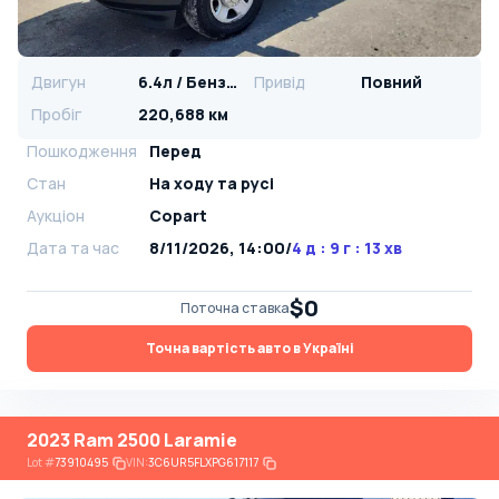
Двигун
6.4л / Бензин
Привід
Повний
Пробіг
220,688 км
Пошкодження
Перед
Стан
На ​​ходу та русі
Аукціон
Copart
Дата та час
8/11/2026, 14:00
/
4 д : 9 г : 13 хв
$0
Поточна ставка
Точна вартість авто в Україні
2023 Ram 2500 Laramie
Lot
#
73910495
VIN:
3C6UR5FLXPG617117