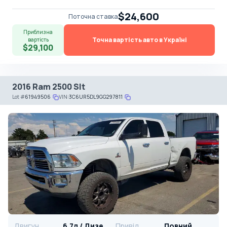
$24,600
Поточна ставка
Приблизна
Точна вартість авто в Україні
вартість
$29,100
2016 Ram 2500 Slt
Lot
#
61949506
VIN:
3C6UR5DL9GG297811
Двигун
6.7л / Дизель
Привід
Повний