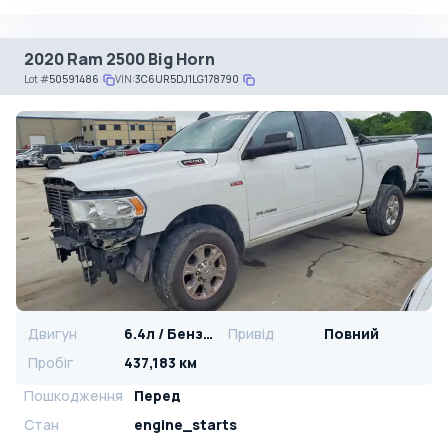
2020 Ram 2500 Big Horn
Lot
#
50591486
VIN:
3C6UR5DJ1LG178790
Двигун
6.4л / Бензин
Привід
Повний
Пробіг
437,183 км
Пошкодження
Перед
Стан
engine_starts