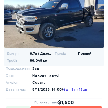
Двигун
6.7л / Дизель
Привід
Повний
Пробіг
86,048 км
Пошкодження
Зад
Стан
На ​​ходу та русі
Аукціон
Copart
Дата та час
8/11/2026, 14:00
/
4 д : 9 г : 13 хв
$1,500
Поточна ставка