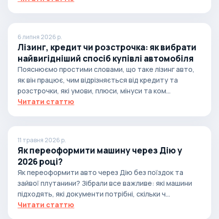
6 липня 2026 р.
Лізинг, кредит чи розстрочка: як вибрати
найвигідніший спосіб купівлі автомобіля
Пояснюємо простими словами, що таке лізинг авто,
як він працює, чим відрізняється від кредиту та
розстрочки, які умови, плюси, мінуси та ком...
Читати статтю
11 травня 2026 р.
Як переоформити машину через Дію у
2026 році?
Як переоформити авто через Дію без поїздок та
зайвої плутанини? Зібрали все важливе: які машини
підходять, які документи потрібні, скільки ч...
Читати статтю