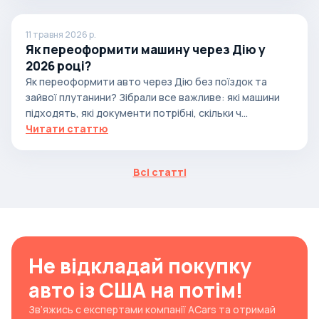
11 травня 2026 р.
Як переоформити машину через Дію у
2026 році?
Як переоформити авто через Дію без поїздок та
зайвої плутанини? Зібрали все важливе: які машини
підходять, які документи потрібні, скільки ч...
Читати статтю
Всі статті
Не відкладай покупку
авто із США на потім!
Зв’яжись с експертами компанії ACars та отримай