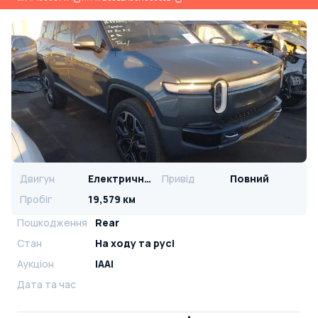
Двигун
Електричний
Привід
Повний
Пробіг
19,579 км
Пошкодження
Rear
Стан
На ​​ходу та русі
Аукціон
IAAI
Дата та час