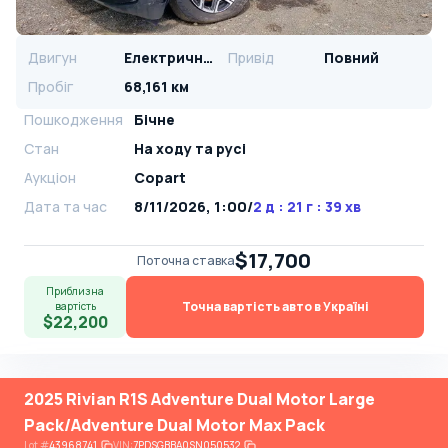
Двигун
Електричний
Привід
Повний
Пробіг
68,161 км
Пошкодження
Бічне
Стан
На ​​ходу та русі
Аукціон
Copart
Дата та час
8/11/2026, 1:00
/
2 д : 21 г : 39 хв
$17,700
Поточна ставка
Приблизна
Точна вартість авто в Україні
вартість
$22,200
2025 Rivian R1S Adventure Dual Motor Large
Pack/Adventure Dual Motor Max Pack
Lot
#
43968741
VIN:
7PDSGBBA0SN050532