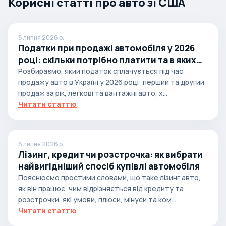
Корисні статті про авто зі США
8 липня 2026 р.
Податки при продажі автомобіля у 2026
році: скільки потрібно платити та в яких
випадках
Розбираємо, який податок сплачується під час
продажу авто в Україні у 2026 році: перший та другий
продаж за рік, легкові та вантажні авто, х...
Читати статтю
6 липня 2026 р.
Лізинг, кредит чи розстрочка: як вибрати
найвигідніший спосіб купівлі автомобіля
Пояснюємо простими словами, що таке лізинг авто,
як він працює, чим відрізняється від кредиту та
розстрочки, які умови, плюси, мінуси та ком...
Читати статтю