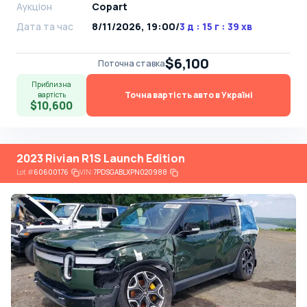
Аукціон
Copart
Дата та час
8/11/2026, 19:00
/
3 д : 15 г : 39 хв
$6,100
Поточна ставка
Приблизна
Точна вартість авто в Україні
вартість
$10,600
2023 Rivian R1S Launch Edition
Lot
#
60600176
VIN:
7PDSGABLXPN020988