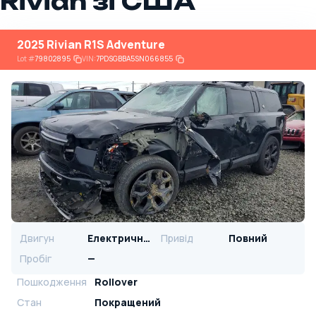
Rivian зі США
2025 Rivian R1S Adventure
Lot
#
79802895
VIN:
7PDSGBBA5SN066855
Двигун
Електричний
Привід
Повний
Пробіг
—
Пошкодження
Rollover
Стан
Покращений