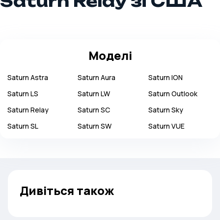
Saturn Relay зі США
Моделі
Saturn
Astra
Saturn
Aura
Saturn
ION
Saturn
LS
Saturn
LW
Saturn
Outlook
Saturn
Relay
Saturn
SC
Saturn
Sky
Saturn
SL
Saturn
SW
Saturn
VUE
Дивіться також