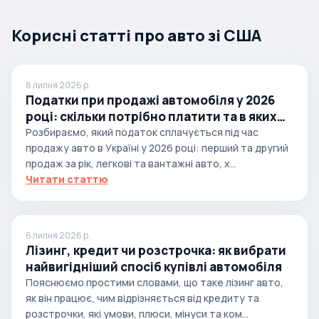
Корисні статті про авто зі США
8 липня 2026 р.
Податки при продажі автомобіля у 2026
році: скільки потрібно платити та в яких
випадках
Розбираємо, який податок сплачується під час
продажу авто в Україні у 2026 році: перший та другий
продаж за рік, легкові та вантажні авто, х...
Читати статтю
6 липня 2026 р.
Лізинг, кредит чи розстрочка: як вибрати
найвигідніший спосіб купівлі автомобіля
Пояснюємо простими словами, що таке лізинг авто,
як він працює, чим відрізняється від кредиту та
розстрочки, які умови, плюси, мінуси та ком...