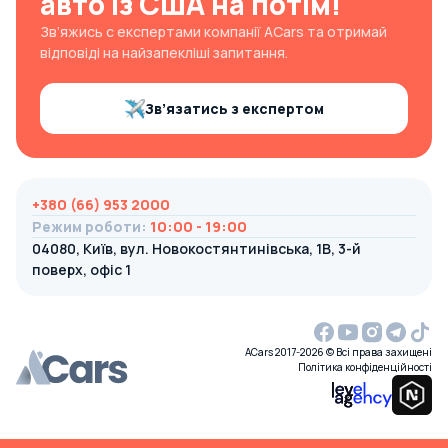
авто із США на потім!
Зв’яжись с експертами компанії ACars та отримай
відповіді на найзапекліші запитання.
Зв’язатись з експертом
+380 (66) 953 2000
Режим роботи
:
10:00 - 19:00
04080, Київ, вул. Новокостянтинівська, 1В, 3-й
поверх, офіс 1
ACars 2017-2026 © Всі права захищені
Політика конфіденційності