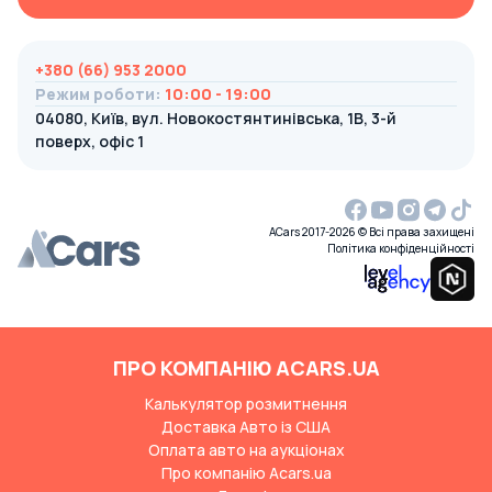
+380 (66) 953 2000
Режим роботи
:
10:00 - 19:00
04080, Київ, вул. Новокостянтинівська, 1В, 3-й
поверх, офіс 1
ACars 2017-2026 © Всі права захищені
Політика конфіденційності
ПРО КОМПАНІЮ ACARS.UA
Калькулятор розмитнення
Доставка Авто із США
Оплата авто на аукціонах
Про компанію Acars.ua