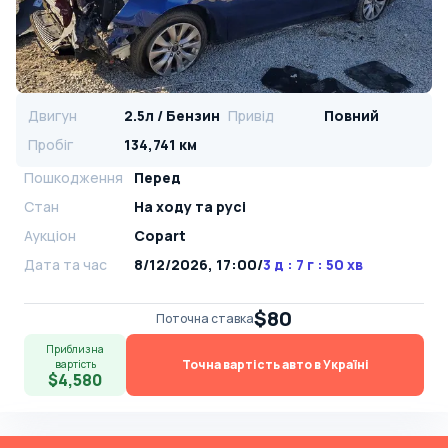
Двигун
2.5л / Бензин
Привід
Повний
Пробіг
134,741 км
Пошкодження
Перед
Стан
На ​​ходу та русі
Аукціон
Copart
Дата та час
8/12/2026, 17:00
/
3 д : 7 г : 50 хв
$80
Поточна ставка
Приблизна
Точна вартість авто в Україні
вартість
$4,580