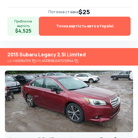
$25
Поточна ставка
Приблизна
Точна вартість авто в Україні
вартість
$4,525
2015 Subaru Legacy 2.5I Limited
Lot
#
45084709
VIN:
4S3BNBL64F3012844