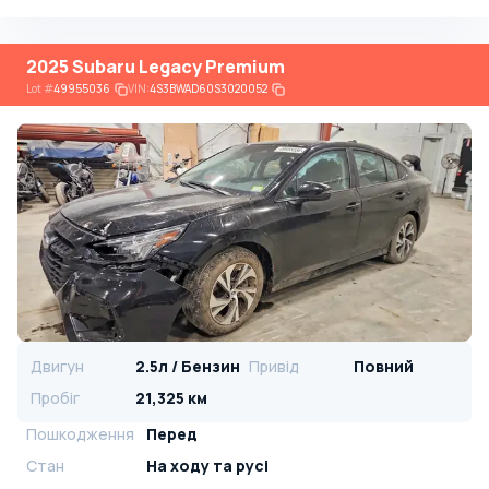
2025 Subaru Legacy Premium
Lot
#
49955036
VIN:
4S3BWAD60S3020052
Двигун
2.5л / Бензин
Привід
Повний
Пробіг
21,325 км
Пошкодження
Перед
Стан
На ​​ходу та русі