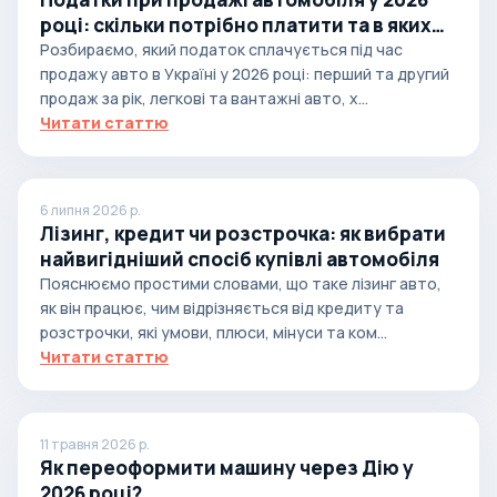
році: скільки потрібно платити та в яких
випадках
Розбираємо, який податок сплачується під час
продажу авто в Україні у 2026 році: перший та другий
продаж за рік, легкові та вантажні авто, х...
Читати статтю
6 липня 2026 р.
Лізинг, кредит чи розстрочка: як вибрати
найвигідніший спосіб купівлі автомобіля
Пояснюємо простими словами, що таке лізинг авто,
як він працює, чим відрізняється від кредиту та
розстрочки, які умови, плюси, мінуси та ком...
Читати статтю
11 травня 2026 р.
Як переоформити машину через Дію у
2026 році?