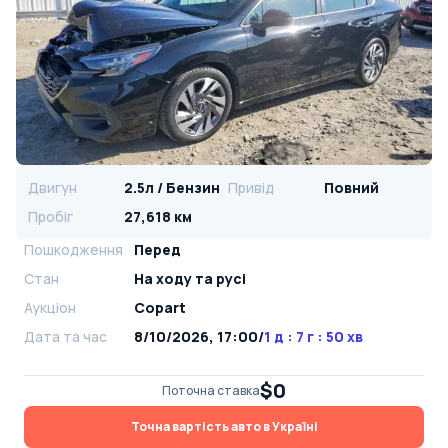
Двигун
2.5л / Бензин
Привід
Повний
Пробіг
27,618 км
Пошкодження
Перед
Стан
На ​​ходу та русі
Аукціон
Copart
Дата та час
8/10/2026, 17:00
/
1 д : 7 г : 50 хв
$0
Поточна ставка
Точна вартість авто в Україні