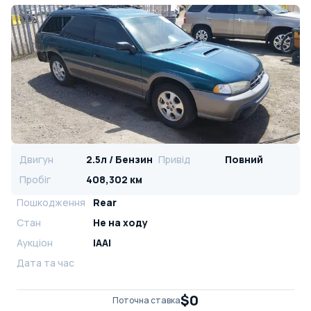
Двигун
2.5л / Бензин
Привід
Повний
Пробіг
408,302 км
Пошкодження
Rear
Стан
Не на ходу
Аукціон
IAAI
Дата та час
$0
Поточна ставка