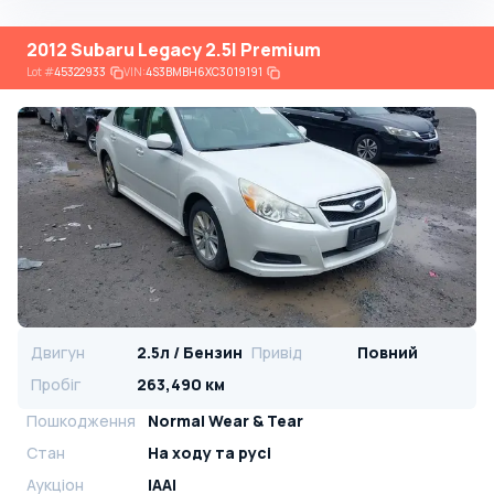
2012 Subaru Legacy 2.5I Premium
Lot
#
45322933
VIN:
4S3BMBH6XC3019191
Двигун
2.5л / Бензин
Привід
Повний
Пробіг
263,490 км
Пошкодження
Normal Wear & Tear
Стан
На ​​ходу та русі
Аукціон
IAAI