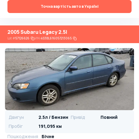
Точна вартість авто в Україні
2005 Subaru Legacy 2.5I
Lot
#
57126626
VIN:
4S3BL616057213065
Двигун
2.5л / Бензин
Привід
Повний
Пробіг
191,095 км
Пошкодження
Бічне