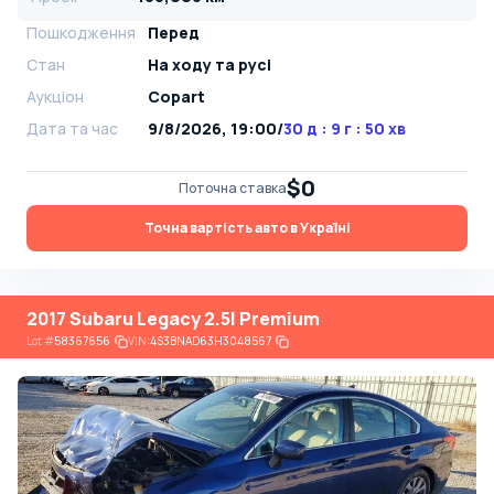
Пошкодження
Перед
Стан
На ​​ходу та русі
Аукціон
Copart
Дата та час
9/8/2026, 19:00
/
30 д : 9 г : 50 хв
$0
Поточна ставка
Точна вартість авто в Україні
2017 Subaru Legacy 2.5I Premium
Lot
#
58367656
VIN:
4S3BNAD63H3048567