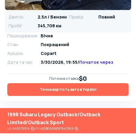
Двигун
2.5л / Бензин
Привід
Повний
Пробіг
345,708 км
Пошкодження
Бічне
Стан
Покращений
Аукціон
Copart
Дата та час
3/30/2026, 19:55
/
Початок через
$0
Поточна ставка
Точна вартість авто в Україні
1998 Subaru Legacy Outback/Outback
Limited/Outback Sport
Lot
#
45079614
VIN:
4S3BG6852W7647989