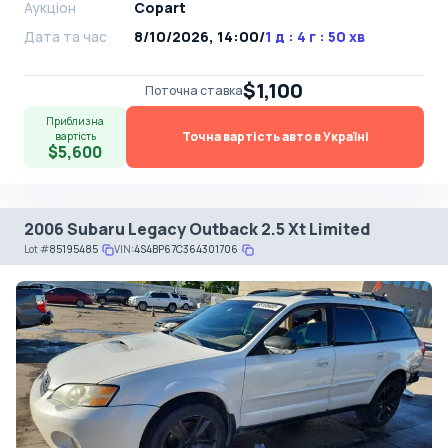
Аукціон
Copart
Дата та час
8/10/2026, 14:00
/
1 д : 4 г : 50 хв
$1,100
Поточна ставка
Приблизна
Точна вартість авто в Україні
вартість
$5,600
2006 Subaru Legacy Outback 2.5 Xt Limited
Lot
#
85195485
VIN:
4S4BP67C364301706