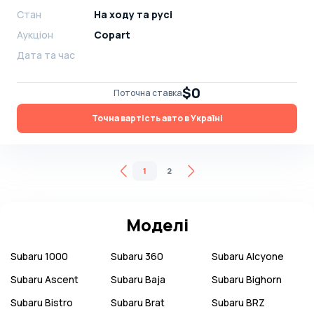
Стан
На ​​ходу та русі
Аукціон
Copart
Дата та час
$0
Поточна ставка
Точна вартість авто в Україні
1
2
Моделі
Subaru
1000
Subaru
360
Subaru
Alcyone
Subaru
Ascent
Subaru
Baja
Subaru
Bighorn
Subaru
Bistro
Subaru
Brat
Subaru
BRZ