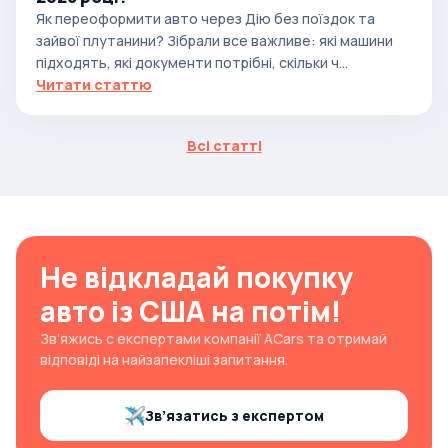
Як переоформити авто через Дію без поїздок та
зайвої плутанини? Зібрали все важливе: які машини
підходять, які документи потрібні, скільки ч...
Читати статтю
Всі статті
Не відкладай покупку
авто із США на потім!
Зв’яжись с експертами компанії ACars та отримай
відповіді на найзапекліші запитання.
Зв’язатись з експертом