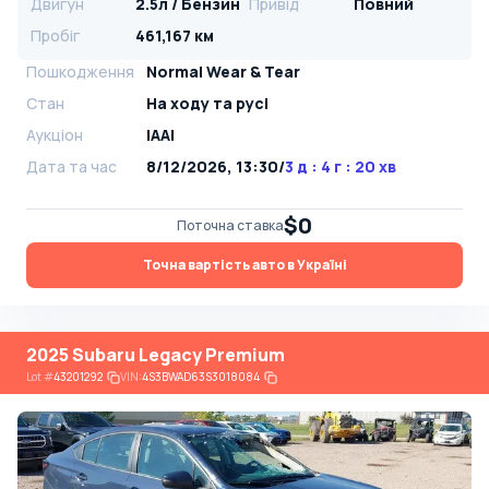
Двигун
2.5л / Бензин
Привід
Повний
Пробіг
461,167 км
Пошкодження
Normal Wear & Tear
Стан
На ​​ходу та русі
Аукціон
IAAI
Дата та час
8/12/2026, 13:30
/
3 д : 4 г : 20 хв
$0
Поточна ставка
Точна вартість авто в Україні
2025 Subaru Legacy Premium
Lot
#
43201292
VIN:
4S3BWAD63S3018084