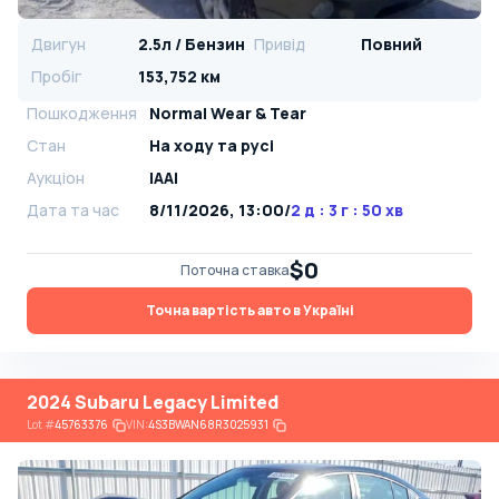
Двигун
2.5л / Бензин
Привід
Повний
Пробіг
153,752 км
Пошкодження
Normal Wear & Tear
Стан
На ​​ходу та русі
Аукціон
IAAI
Дата та час
8/11/2026, 13:00
/
2 д : 3 г : 50 хв
$0
Поточна ставка
Точна вартість авто в Україні
2024 Subaru Legacy Limited
Lot
#
45763376
VIN:
4S3BWAN68R3025931