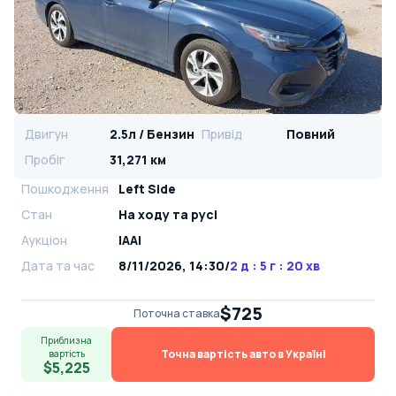
Двигун
2.5л / Бензин
Привід
Повний
Пробіг
31,271 км
Пошкодження
Left Side
Стан
На ​​ходу та русі
Аукціон
IAAI
Дата та час
8/11/2026, 14:30
/
2 д : 5 г : 20 хв
$725
Поточна ставка
Приблизна
Точна вартість авто в Україні
вартість
$5,225