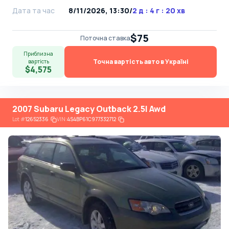
Дата та час
8/11/2026, 13:30
/
2 д : 4 г : 20 хв
$75
Поточна ставка
Приблизна
Точна вартість авто в Україні
вартість
$4,575
2007 Subaru Legacy Outback 2.5I Awd
Lot
#
12652336
VIN:
4S4BP61C977332712