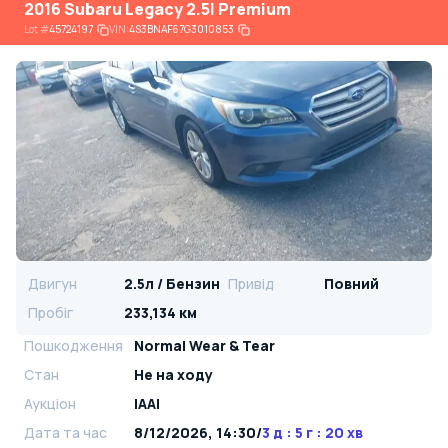
2016 Subaru Legacy 2.5I Premium
Lot
#
45724197
VIN:
4S3BNAF67G3010853
Двигун
2.5л / Бензин
Привід
Повний
Пробіг
233,134 км
Пошкодження
Normal Wear & Tear
Стан
Не на ходу
Аукціон
IAAI
Дата та час
8/12/2026, 14:30
/
3 д : 5 г : 20 хв