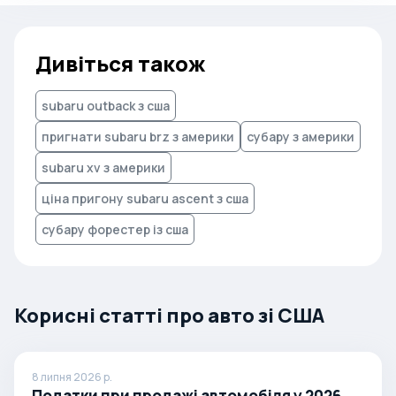
Дивіться також
subaru outback з сша
пригнати subaru brz з америки
субару з америки
subaru xv з америки
ціна пригону subaru ascent з сша
субару форестер із сша
Корисні статті про авто зі США
8 липня 2026 р.
Податки при продажі автомобіля у 2026