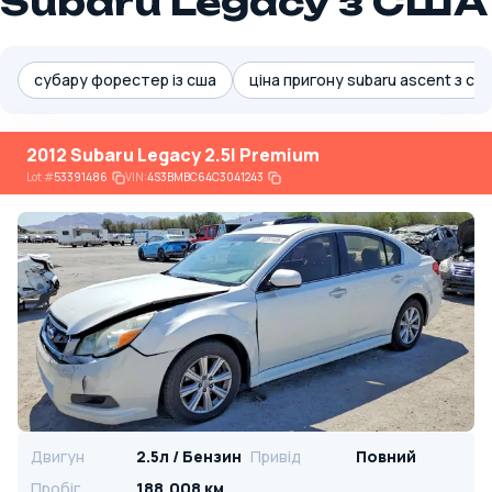
Subaru Legacy з США
субару форестер із сша
ціна пригону subaru ascent з сш
2012 Subaru Legacy 2.5I Premium
Lot
#
53391486
VIN:
4S3BMBC64C3041243
Двигун
2.5л / Бензин
Привід
Повний
Пробіг
188,008 км