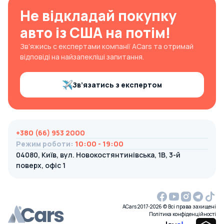
Не відкладай покупку
авто із США на потім!
Зв’яжись с експертами компанії ACars та отримай
відповіді на найзапекліші запитання.
Зв’язатись з експертом
+380 (66) 953 2000
Режим роботи
:
10:00 - 19:00
04080, Київ, вул. Новокостянтинівська, 1В, 3-й
поверх, офіс 1
ACars 2017-2026 © Всі права захищені
Політика конфіденційності