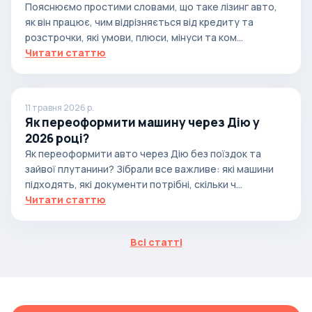
Пояснюємо простими словами, що таке лізинг авто,
як він працює, чим відрізняється від кредиту та
розстрочки, які умови, плюси, мінуси та ком...
Читати статтю
11 травня 2026 р.
Як переоформити машину через Дію у
2026 році?
Як переоформити авто через Дію без поїздок та
зайвої плутанини? Зібрали все важливе: які машини
підходять, які документи потрібні, скільки ч...
Читати статтю
Всі статті