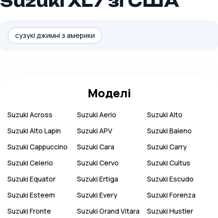
Suzuki XL7 зі США
сузукі джимні з америки
Моделі
Suzuki
Across
Suzuki
Aerio
Suzuki
Alto
Suzuki
Alto Lapin
Suzuki
APV
Suzuki
Baleno
Suzuki
Cappuccino
Suzuki
Cara
Suzuki
Carry
Suzuki
Celerio
Suzuki
Cervo
Suzuki
Cultus
Suzuki
Equator
Suzuki
Ertiga
Suzuki
Escudo
Suzuki
Esteem
Suzuki
Every
Suzuki
Forenza
Suzuki
Fronte
Suzuki
Grand Vitara
Suzuki
Hustler