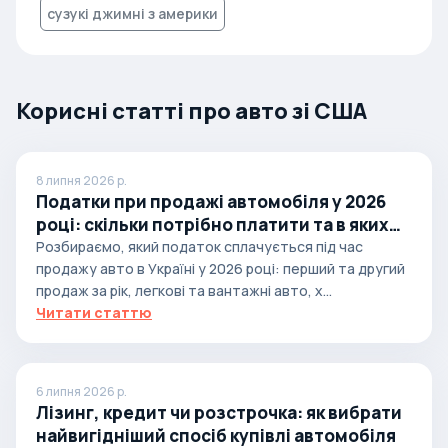
сузукі джимні з америки
Корисні статті про авто зі США
8 липня 2026 р.
Податки при продажі автомобіля у 2026
році: скільки потрібно платити та в яких
випадках
Розбираємо, який податок сплачується під час
продажу авто в Україні у 2026 році: перший та другий
продаж за рік, легкові та вантажні авто, х...
Читати статтю
6 липня 2026 р.
Лізинг, кредит чи розстрочка: як вибрати
найвигідніший спосіб купівлі автомобіля