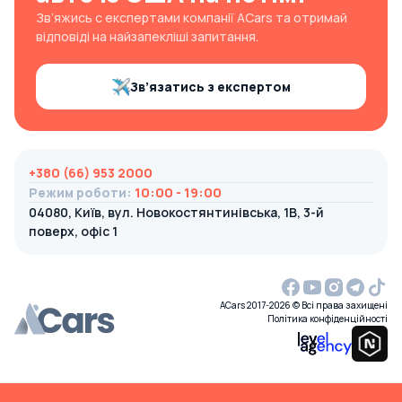
Зв’яжись с експертами компанії ACars та отримай
відповіді на найзапекліші запитання.
Зв’язатись з експертом
+380 (66) 953 2000
Режим роботи
:
10:00 - 19:00
04080, Київ, вул. Новокостянтинівська, 1В, 3-й
поверх, офіс 1
ACars 2017-2026 © Всі права захищені
Політика конфіденційності