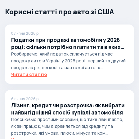
Корисні статті про авто зі США
8 липня 2026 р.
Податки при продажі автомобіля у 2026
році: скільки потрібно платити та в яких
випадках
Розбираємо, який податок сплачується під час
продажу авто в Україні у 2026 році: перший та другий
продаж за рік, легкові та вантажні авто, х...
Читати статтю
6 липня 2026 р.
Лізинг, кредит чи розстрочка: як вибрати
найвигідніший спосіб купівлі автомобіля
Пояснюємо простими словами, що таке лізинг авто,
як він працює, чим відрізняється від кредиту та
розстрочки, які умови, плюси, мінуси та ком...