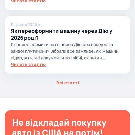
Читати статтю
11 травня 2026 р.
Як переоформити машину через Дію у
2026 році?
Як переоформити авто через Дію без поїздок та
зайвої плутанини? Зібрали все важливе: які машини
підходять, які документи потрібні, скільки ч...
Читати статтю
Всі статті
Не відкладай покупку
авто із США на потім!