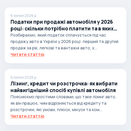
8 липня 2026 р.
Податки при продажі автомобіля у 2026
році: скільки потрібно платити та в яких
випадках
Розбираємо, який податок сплачується під час
продажу авто в Україні у 2026 році: перший та другий
продаж за рік, легкові та вантажні авто, х...
Читати статтю
6 липня 2026 р.
Лізинг, кредит чи розстрочка: як вибрати
найвигідніший спосіб купівлі автомобіля
Пояснюємо простими словами, що таке лізинг авто,
як він працює, чим відрізняється від кредиту та
розстрочки, які умови, плюси, мінуси та ком...
Читати статтю