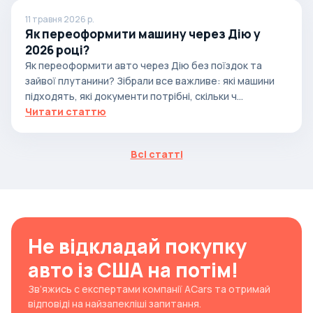
11 травня 2026 р.
Як переоформити машину через Дію у
2026 році?
Як переоформити авто через Дію без поїздок та
зайвої плутанини? Зібрали все важливе: які машини
підходять, які документи потрібні, скільки ч...
Читати статтю
Всі статті
Не відкладай покупку
авто із США на потім!
Зв’яжись с експертами компанії ACars та отримай
відповіді на найзапекліші запитання.