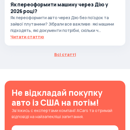
Як переоформити машину через Дію у
2026 році?
Як переоформити авто через Дію без поїздок та
зайвої плутанини? Зібрали все важливе: які машини
підходять, які документи потрібні, скільки ч...
Читати статтю
Всі статті
Не відкладай покупку
авто із США на потім!
Зв’яжись с експертами компанії ACars та отримай
відповіді на найзапекліші запитання.