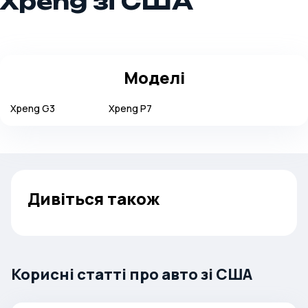
Xpeng зі США
Моделі
Xpeng
G3
Xpeng
P7
Дивіться також
Корисні статті про авто зі США