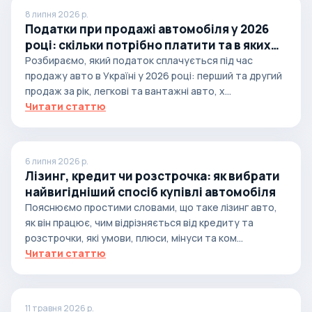
8 липня 2026 р.
Податки при продажі автомобіля у 2026
році: скільки потрібно платити та в яких
випадках
Розбираємо, який податок сплачується під час
продажу авто в Україні у 2026 році: перший та другий
продаж за рік, легкові та вантажні авто, х...
Читати статтю
6 липня 2026 р.
Лізинг, кредит чи розстрочка: як вибрати
найвигідніший спосіб купівлі автомобіля
Пояснюємо простими словами, що таке лізинг авто,
як він працює, чим відрізняється від кредиту та
розстрочки, які умови, плюси, мінуси та ком...
Читати статтю
11 травня 2026 р.