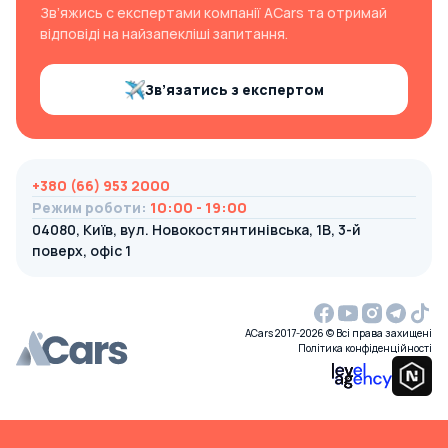
Зв’яжись с експертами компанії ACars та отримай
відповіді на найзапекліші запитання.
Зв’язатись з експертом
+380 (66) 953 2000
Режим роботи
:
10:00 - 19:00
04080, Київ, вул. Новокостянтинівська, 1В, 3-й
поверх, офіс 1
ACars 2017-2026 © Всі права захищені
Політика конфіденційності