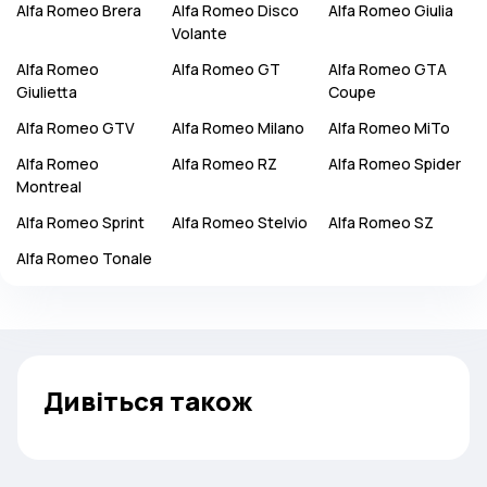
Alfa Romeo
Brera
Alfa Romeo
Disco
Alfa Romeo
Giulia
Volante
Alfa Romeo
Alfa Romeo
GT
Alfa Romeo
GTA
Giulietta
Coupe
Alfa Romeo
GTV
Alfa Romeo
Milano
Alfa Romeo
MiTo
Alfa Romeo
Alfa Romeo
RZ
Alfa Romeo
Spider
Montreal
Alfa Romeo
Sprint
Alfa Romeo
Stelvio
Alfa Romeo
SZ
Alfa Romeo
Tonale
Дивіться також