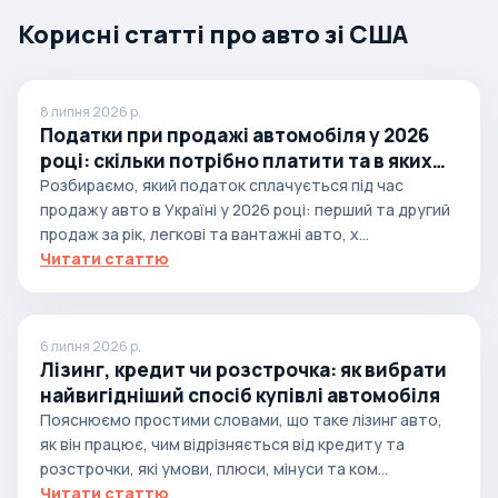
Корисні статті про авто зі США
8 липня 2026 р.
Податки при продажі автомобіля у 2026
році: скільки потрібно платити та в яких
випадках
Розбираємо, який податок сплачується під час
продажу авто в Україні у 2026 році: перший та другий
продаж за рік, легкові та вантажні авто, х...
Читати статтю
6 липня 2026 р.
Лізинг, кредит чи розстрочка: як вибрати
найвигідніший спосіб купівлі автомобіля
Пояснюємо простими словами, що таке лізинг авто,
як він працює, чим відрізняється від кредиту та
розстрочки, які умови, плюси, мінуси та ком...
Читати статтю