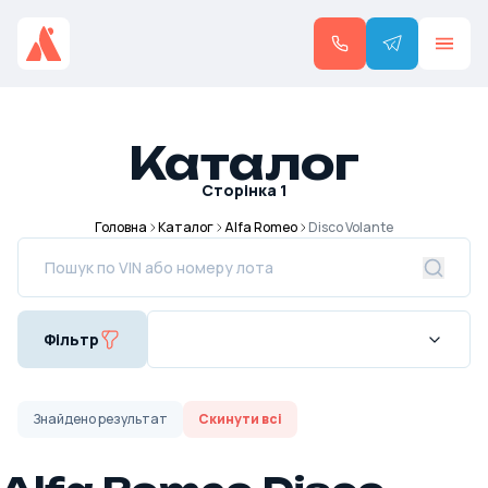
Каталог
Сторінка
1
Головна
Каталог
Alfa Romeo
Disco Volante
Фільтр
Знайдено
результат
Скинути всі