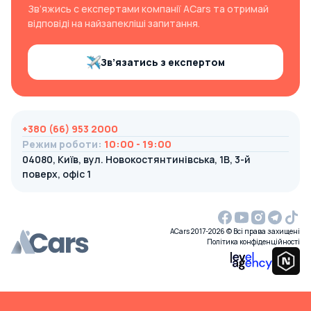
Зв’яжись с експертами компанії ACars та отримай
відповіді на найзапекліші запитання.
Зв’язатись з експертом
+380 (66) 953 2000
Режим роботи
:
10:00 - 19:00
04080, Київ, вул. Новокостянтинівська, 1В, 3-й
поверх, офіс 1
ACars 2017-2026 © Всі права захищені
Політика конфіденційності