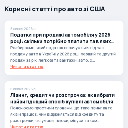
Корисні статті про авто зі США
8 липня 2026 р.
Податки при продажі автомобіля у 2026
році: скільки потрібно платити та в яких
випадках
Розбираємо, який податок сплачується під час
продажу авто в Україні у 2026 році: перший та другий
продаж за рік, легкові та вантажні авто, х...
Читати статтю
6 липня 2026 р.
Лізинг, кредит чи розстрочка: як вибрати
найвигідніший спосіб купівлі автомобіля
Пояснюємо простими словами, що таке лізинг авто,
як він працює, чим відрізняється від кредиту та
розстрочки, які умови, плюси, мінуси та ком...
Читати статтю