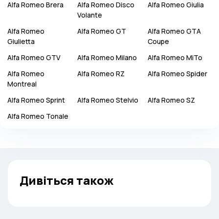
Alfa Romeo
Brera
Alfa Romeo
Disco
Alfa Romeo
Giulia
Volante
Alfa Romeo
Alfa Romeo
GT
Alfa Romeo
GTA
Giulietta
Coupe
Alfa Romeo
GTV
Alfa Romeo
Milano
Alfa Romeo
MiTo
Alfa Romeo
Alfa Romeo
RZ
Alfa Romeo
Spider
Montreal
Alfa Romeo
Sprint
Alfa Romeo
Stelvio
Alfa Romeo
SZ
Alfa Romeo
Tonale
Дивіться також