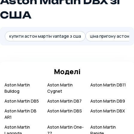
Aston Martin DBX зі
США
купити астон мартін vantage з сша
ціна пригону астон ма
Моделі
Aston Martin
Aston Martin
Aston Martin
DB11
Bulldog
Cygnet
Aston Martin
DB5
Aston Martin
DB7
Aston Martin
DB9
Aston Martin
DB
Aston Martin
DBS
Aston Martin
DBX
AR1
Aston Martin
Aston Martin
One-
Aston Martin
Lagonda
77
Rapide