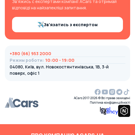
Зв’яжись с експертами компанії ACars та отримай
відповіді на найзапекліші запитання.
Зв’язатись з експертом
+380 (66) 953 2000
Режим роботи
:
10:00 - 19:00
04080, Київ, вул. Новокостянтинівська, 1В, 3-й
поверх, офіс 1
ACars 2017-2026 © Всі права захищені
Політика конфіденційності