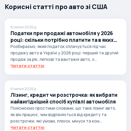
Корисні статті про авто зі США
8 липня 2026 р.
Податки при продажі автомобіля у 2026
році: скільки потрібно платити та в яких
випадках
Розбираємо, який податок сплачується під час
продажу авто в Україні у 2026 році: перший та другий
продаж за рік, легкові та вантажні авто, х...
Читати статтю
6 липня 2026 р.
Лізинг, кредит чи розстрочка: як вибрати
найвигідніший спосіб купівлі автомобіля
Пояснюємо простими словами, що таке лізинг авто,
як він працює, чим відрізняється від кредиту та
розстрочки, які умови, плюси, мінуси та ком...
Читати статтю