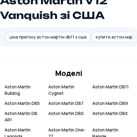
Aston Martin V12
Vanquish зі США
ціна пригону астон мартін db11 з сша
купити астон марті
Моделі
Aston Martin
Aston Martin
Aston Martin
DB11
Bulldog
Cygnet
Aston Martin
DB5
Aston Martin
DB7
Aston Martin
DB9
Aston Martin
DB
Aston Martin
DBS
Aston Martin
DBX
AR1
Aston Martin
Aston Martin
One-
Aston Martin
Lagonda
77
Rapide