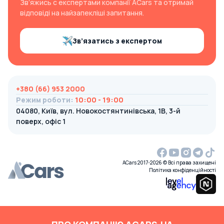
Зв’яжись с експертами компанії ACars та отримай
відповіді на найзапекліші запитання.
Зв’язатись з експертом
+380 (66) 953 2000
Режим роботи
:
10:00 - 19:00
04080, Київ, вул. Новокостянтинівська, 1В, 3-й
поверх, офіс 1
ACars 2017-2026 © Всі права захищені
Політика конфіденційності