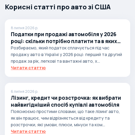
Корисні статті про авто зі США
8 липня 2026 р.
Податки при продажі автомобіля у 2026
році: скільки потрібно платити та в яких
випадках
Розбираємо, який податок сплачується під час
продажу авто в Україні у 2026 році: перший та другий
продаж за рік, легкові та вантажні авто, х...
Читати статтю
6 липня 2026 р.
Лізинг, кредит чи розстрочка: як вибрати
найвигідніший спосіб купівлі автомобіля
Пояснюємо простими словами, що таке лізинг авто,
як він працює, чим відрізняється від кредиту та
розстрочки, які умови, плюси, мінуси та ком...
Читати статтю