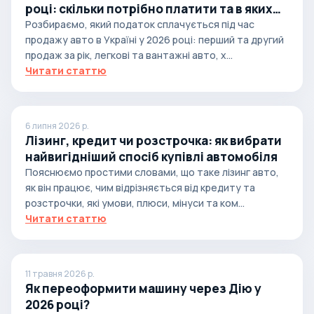
році: скільки потрібно платити та в яких
випадках
Розбираємо, який податок сплачується під час
продажу авто в Україні у 2026 році: перший та другий
продаж за рік, легкові та вантажні авто, х...
Читати статтю
6 липня 2026 р.
Лізинг, кредит чи розстрочка: як вибрати
найвигідніший спосіб купівлі автомобіля
Пояснюємо простими словами, що таке лізинг авто,
як він працює, чим відрізняється від кредиту та
розстрочки, які умови, плюси, мінуси та ком...
Читати статтю
11 травня 2026 р.
Як переоформити машину через Дію у
2026 році?