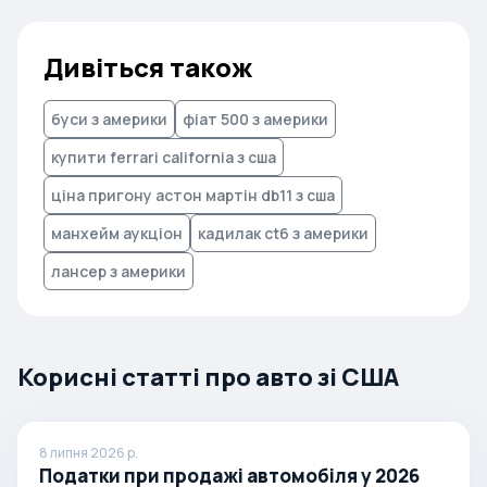
Дивіться також
буси з америки
фіат 500 з америки
купити ferrari california з сша
ціна пригону астон мартін db11 з сша
манхейм аукціон
кадилак ct6 з америки
лансер з америки
Корисні статті про авто зі США
8 липня 2026 р.
Податки при продажі автомобіля у 2026