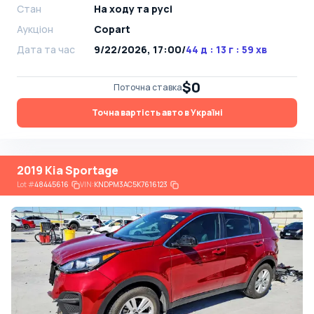
Стан
На ​​ходу та русі
Аукціон
Copart
Дата та час
9/22/2026, 17:00
/
44 д : 13 г : 59 хв
$0
Поточна ставка
Точна вартість авто в Україні
2019 Kia Sportage
Lot
#
48445616
VIN:
KNDPM3AC5K7616123