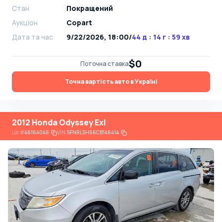
Стан
Покращений
Аукціон
Copart
Дата та час
9/22/2026, 18:00
/
44 д : 14 г : 59 хв
$0
Поточна ставка
Точна вартість авто в Україні
2012 Honda Odyssey Exl
Lot
#
46164046
VIN:
5FNRL5H66CB146414