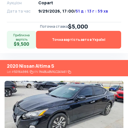
Аукціон
Copart
Дата та час
9/29/2026, 17:00
/
51 д : 13 г : 59 хв
$5,000
Поточна ставка
Приблизна
Точна вартість авто в Україні
вартість
$9,500
2020 Nissan Altima S
Lot
#
50164986
VIN:
1N4BL4BVXLC241461