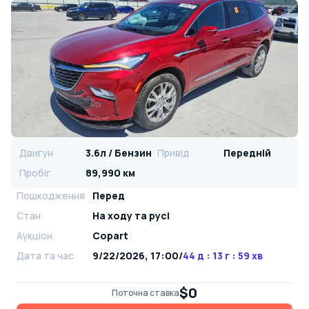
Двигун
3.6л / Бензин
Привід
Передній
Пробіг
89,990 км
Пошкодження
Перед
Стан
На ​​ходу та русі
Аукціон
Copart
Дата та час
9/22/2026, 17:00
/
44 д : 13 г : 59 хв
$0
Поточна ставка