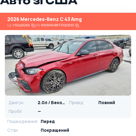
Авто зі США
2026 Mercedes-Benz C 43 Amg
Lot
#
50426286
VIN:
W1KAF8HB8TR325895
Двигун
2.0л / Бензин
Привід
Повний
Пробіг
—
Пошкодження
Перед
Стан
Покращений