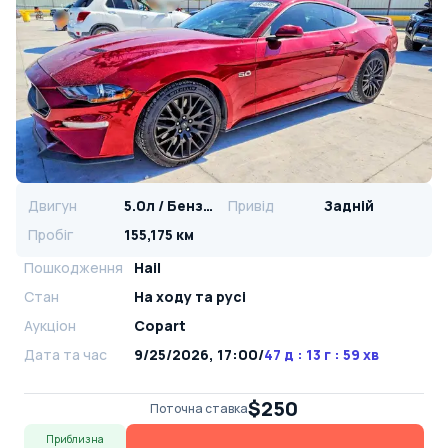
Двигун
5.0л / Бензин
Привід
Задній
Пробіг
155,175 км
Пошкодження
Hail
Стан
На ​​ходу та русі
Аукціон
Copart
Дата та час
9/25/2026, 17:00
/
47 д : 13 г : 59 хв
$250
Поточна ставка
Приблизна