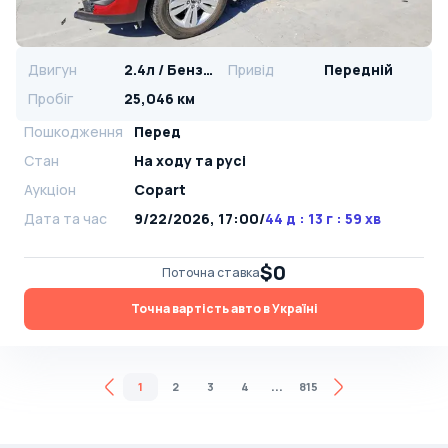
Двигун
2.4л / Бензин
Привід
Передній
Пробіг
25,046 км
Пошкодження
Перед
Стан
На ​​ходу та русі
Аукціон
Copart
Дата та час
9/22/2026, 17:00
/
44 д : 13 г : 59 хв
$0
Поточна ставка
Точна вартість авто в Україні
...
1
2
3
4
815