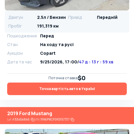
Двигун
2.5л / Бензин
Привід
Передній
Пробіг
191,319 км
Пошкодження
Перед
Стан
На ​​ходу та русі
Аукціон
Copart
Дата та час
9/25/2026, 17:00
/
47 д : 13 г : 59 хв
$0
Поточна ставка
Точна вартість авто в Україні
2019 Ford Mustang
Lot
#
53454846
VIN:
1FA6P8CF0K5157737