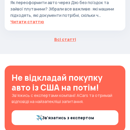
Як переоформити авто через Дію без поїздок та
зайвої плутанини? Зібрали все важливе: які машини
підходять, які документи потрібні, скільки ч...
Читати статтю
Всі статті
Не відкладай покупку
авто із США на потім!
Зв’яжись с експертами компанії ACars та отримай
відповіді на найзапекліші запитання.
Зв’язатись з експертом