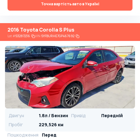
Точна вартість авто в Україні
2016 Toyota Corolla S Plus
Lot
#
53287236
VIN:
5YFBURHE7GP467692
Двигун
1.8л / Бензин
Привід
Передній
Пробіг
229,526 км
Пошкодження
Перед