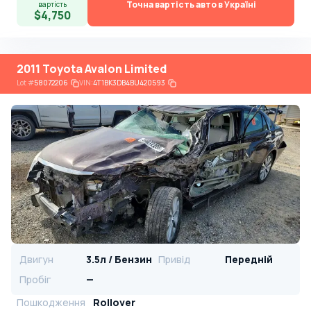
Точна вартість авто в Україні
вартість
$4,750
2011 Toyota Avalon Limited
Lot
#
58072206
VIN:
4T1BK3DB4BU420593
Двигун
3.5л / Бензин
Привід
Передній
Пробіг
—
Пошкодження
Rollover