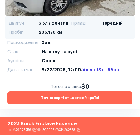
Двигун
3.5л / Бензин
Привід
Передній
Пробіг
286,178 км
Пошкодження
Зад
Стан
На ​​ходу та русі
Аукціон
Copart
Дата та час
9/22/2026, 17:00
/
44 д : 13 г : 59 хв
$0
Поточна ставка
Точна вартість авто в Україні
2023 Buick Enclave Essence
Lot
#
49046756
VIN:
5GAERBKWXPJ262378