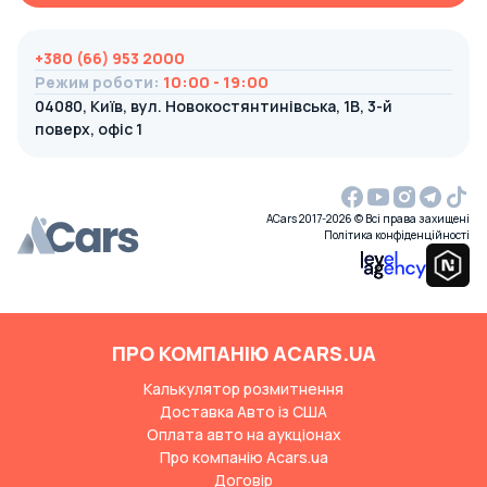
+380 (66) 953 2000
Режим роботи
:
10:00 - 19:00
04080, Київ, вул. Новокостянтинівська, 1В, 3-й
поверх, офіс 1
ACars 2017-2026 © Всі права захищені
Політика конфіденційності
ПРО КОМПАНІЮ ACARS.UA
Калькулятор розмитнення
Доставка Авто із США
Оплата авто на аукціонах
Про компанію Acars.ua
Договір