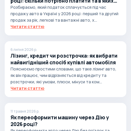
році: скільки потрібно платити та в яких
випадках
Розбираємо, який податок сплачується під час
продажу авто в Україні у 2026 році: перший та другий
продаж за рік, легкові та вантажні авто, х...
Читати статтю
6 липня 2026 р.
Лізинг, кредит чи розстрочка: як вибрати
найвигідніший спосіб купівлі автомобіля
Пояснюємо простими словами, що таке лізинг авто,
як він працює, чим відрізняється від кредиту та
розстрочки, які умови, плюси, мінуси та ком...
Читати статтю
11 травня 2026 р.
Як переоформити машину через Дію у
2026 році?
Як переоформити авто через Дію без поїздок та