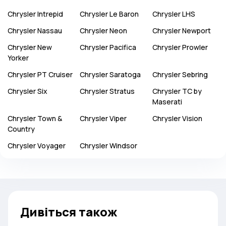
Chrysler
Intrepid
Chrysler
Le Baron
Chrysler
LHS
Chrysler
Nassau
Chrysler
Neon
Chrysler
Newport
Chrysler
New
Chrysler
Pacifica
Chrysler
Prowler
Yorker
Chrysler
PT Cruiser
Chrysler
Saratoga
Chrysler
Sebring
Chrysler
Six
Chrysler
Stratus
Chrysler
TC by
Maserati
Chrysler
Town &
Chrysler
Viper
Chrysler
Vision
Country
Chrysler
Voyager
Chrysler
Windsor
Дивіться також