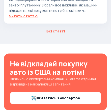
зайвої плутанини? Зібрали все важливе: які машини
підходять, які документи потрібні, скільки ч...
Читати статтю
Всі статті
Не відкладай покупку
авто із США на потім!
Зв’яжись с експертами компанії ACars та отримай
відповіді на найзапекліші запитання.
Зв’язатись з експертом