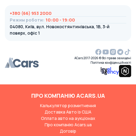
+380 (66) 953 2000
Режим роботи
:
10:00 - 19:00
04080, Київ, вул. Новокостянтинівська, 1В, 3-й
поверх, офіс 1
ACars 2017-2026 © Всі права захищені
Політика конфіденційності
ПРО КОМПАНІЮ ACARS.UA
Калькулятор розмитнення
Доставка Авто із США
Оплата авто на аукціонах
Про компанію Acars.ua
Договір