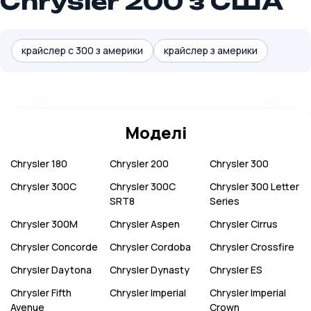
Chrysler 200 з США
крайслер с 300 з америки
крайслер з америки
Моделі
Chrysler
180
Chrysler
200
Chrysler
300
Chrysler
300C
Chrysler
300C
Chrysler
300 Letter
SRT8
Series
Chrysler
300M
Chrysler
Aspen
Chrysler
Cirrus
Chrysler
Concorde
Chrysler
Cordoba
Chrysler
Crossfire
Chrysler
Daytona
Chrysler
Dynasty
Chrysler
ES
Chrysler
Fifth
Chrysler
Imperial
Chrysler
Imperial
Avenue
Crown