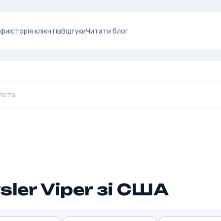
ифи
Історія клієнтів
Відгуки
Читати блог
sler Viper зі США