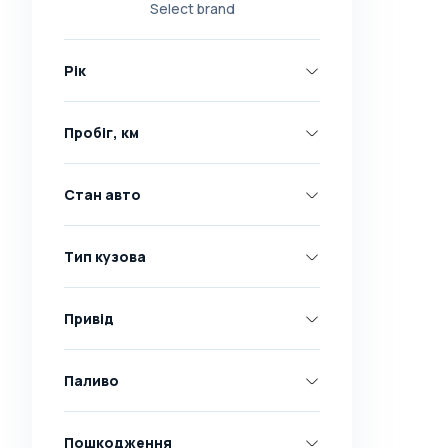
Select brand
Nissan
Opel
Рік
Peugeot
Renault
Пробіг, км
Skoda
Toyota
Стан авто
Volkswagen
Volvo
Тип кузова
Всі марки
Abarth
Привід
AC
Acura
Паливо
Adler
Пошкодження
Alfa Romeo