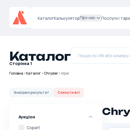
Про нас
Каталог
Калькулятор
Послуги і тар
Каталог
Сторінка
1
Головна
Каталог
Chrysler
Viper
Знайдено
результат
Скинути всі
Chry
Аукціон
Copart