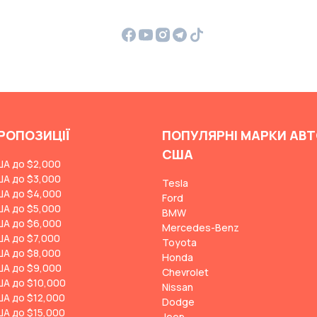
РОПОЗИЦІЇ
ПОПУЛЯРНІ МАРКИ АВТ
США
ША до $2,000
ША до $3,000
Tesla
ША до $4,000
Ford
ША до $5,000
BMW
ША до $6,000
Mercedes-Benz
ША до $7,000
Toyota
ША до $8,000
Honda
ША до $9,000
Chevrolet
ША до $10,000
Nissan
ША до $12,000
Dodge
ША до $15,000
Jeep