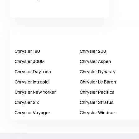
Alpina
Alpine
AMC
AM General
Apal
Chrysler
180
Chrysler
200
Ariel
Chrysler
300M
Chrysler
Aspen
Aro
Chrysler
Daytona
Chrysler
Dynasty
Asia
Chrysler
Intrepid
Chrysler
Le Baron
Aston Martin
Chrysler
New Yorker
Chrysler
Pacifica
Auburn
Chrysler
Six
Chrysler
Stratus
Audi
Chrysler
Voyager
Chrysler
Windsor
Aurus
Austin
Austin Healey