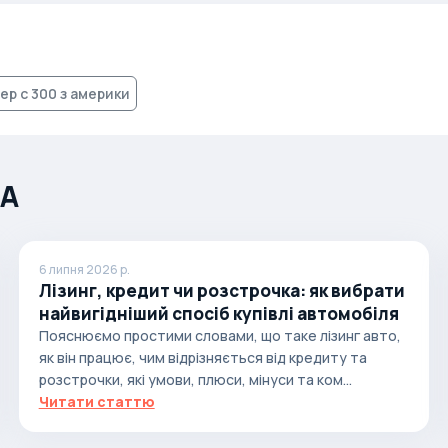
ер с 300 з америки
ША
6 липня 2026 р.
Лізинг, кредит чи розстрочка: як вибрати
найвигідніший спосіб купівлі автомобіля
Пояснюємо простими словами, що таке лізинг авто,
як він працює, чим відрізняється від кредиту та
розстрочки, які умови, плюси, мінуси та ком...
Читати статтю