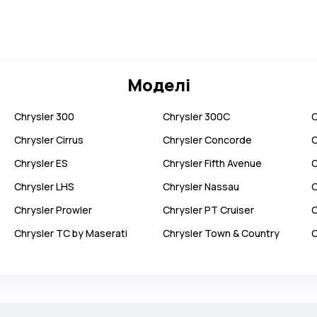
Моделі
Chrysler
300
Chrysler
300C
C
Chrysler
Cirrus
Chrysler
Concorde
C
Chrysler
ES
Chrysler
Fifth Avenue
C
Chrysler
LHS
Chrysler
Nassau
C
Chrysler
Prowler
Chrysler
PT Cruiser
C
Chrysler
TC by Maserati
Chrysler
Town & Country
C