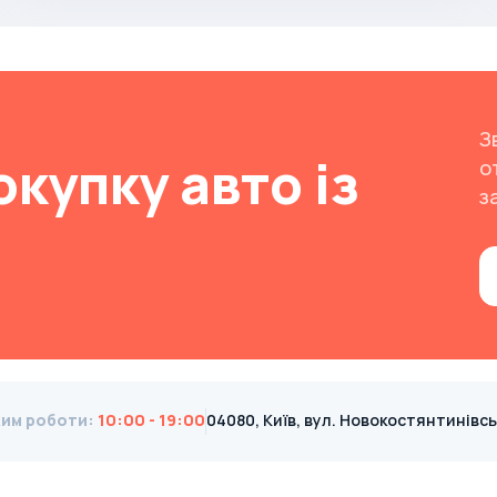
З
окупку авто із
о
з
им роботи
:
10:00 - 19:00
04080, Київ, вул. Новокостянтинівська