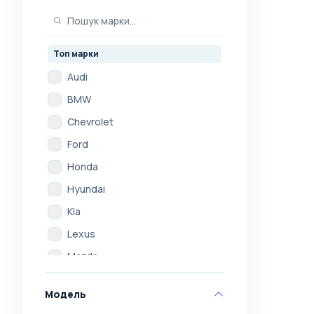
Топ марки
Audi
BMW
Chevrolet
Ford
Honda
Hyundai
Kia
Lexus
Mazda
Mercedes
Модель
Mitsubishi