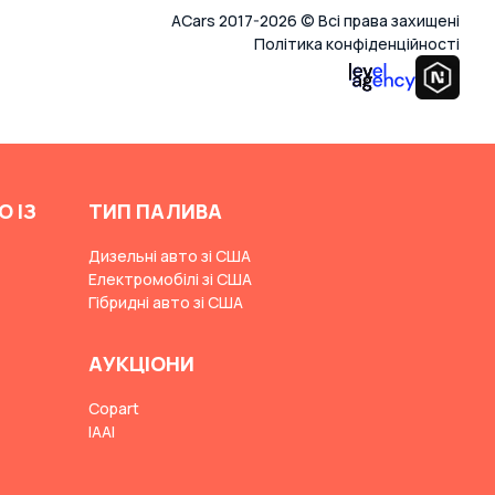
ACars 2017-2026 © Всі права захищені
Політика конфіденційності
О ІЗ
ТИП ПАЛИВА
Дизельні авто зі США
Електромобілі зі США
Гібридні авто зі США
АУКЦІОНИ
Copart
IAAI