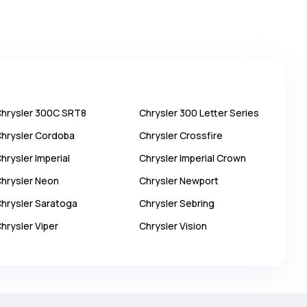
hrysler
300C SRT8
Chrysler
300 Letter Series
hrysler
Cordoba
Chrysler
Crossfire
hrysler
Imperial
Chrysler
Imperial Crown
hrysler
Neon
Chrysler
Newport
hrysler
Saratoga
Chrysler
Sebring
hrysler
Viper
Chrysler
Vision