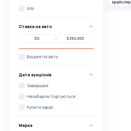
крайслер
IAAI
Ставка на авто
Бюджетні авто
Дата аукціонів
Завершені
Незабаром торгуються
Купити зараз
Марка