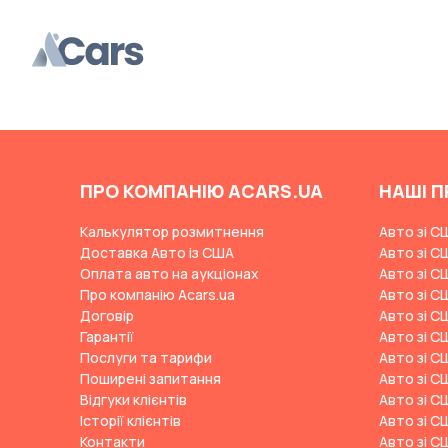
Changan
ChangFeng
Changhe
Chery
CHERYEXEED
Chevrolet
ПРО КОМПАНІЮ ACARS.UA
НАШІ П
Chrysler
Калькулятор розмитнення
Авто зі С
Citroen
Доставка Авто із США
Авто зі С
Оплата авто на аукціонах
Авто зі С
Cizeta
Про компанію Acars.ua
Авто зі С
Договір
Coggiola
Авто зі С
Гарантії
Авто зі С
Cord
Послуги та тарифи
Авто зі С
Поширені запитання
Авто зі С
Cupra
Відгуки клієнтів
Авто зі С
Dacia
Історії клієнтів
Авто зі С
Контакти
Авто зі С
Dadi