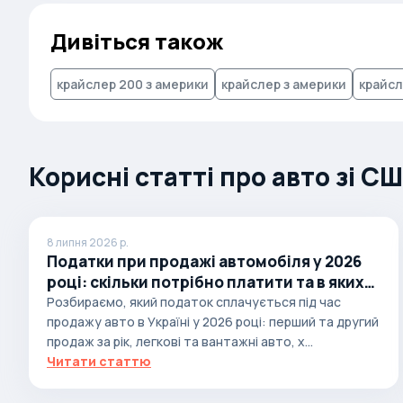
Autobianchi
Дивіться також
Avatr
Avtokam
крайслер 200 з америки
крайслер з америки
крайсл
BAIC
Bajaj
Корисні статті про авто зі С
Baltijas Dzips
Batmobile
Bentley
8 липня 2026 р.
Bertone
Податки при продажі автомобіля у 2026
році: скільки потрібно платити та в яких
Bilenkin
випадках
Розбираємо, який податок сплачується під час
Bio auto
продажу авто в Україні у 2026 році: перший та другий
продаж за рік, легкові та вантажні авто, х...
Bitter
Читати статтю
BMW
Borgward