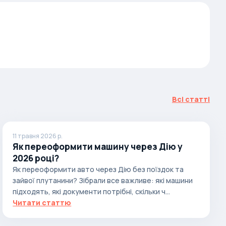
Всі статті
11 травня 2026 р.
Як переоформити машину через Дію у
2026 році?
Як переоформити авто через Дію без поїздок та
зайвої плутанини? Зібрали все важливе: які машини
підходять, які документи потрібні, скільки ч...
Читати статтю