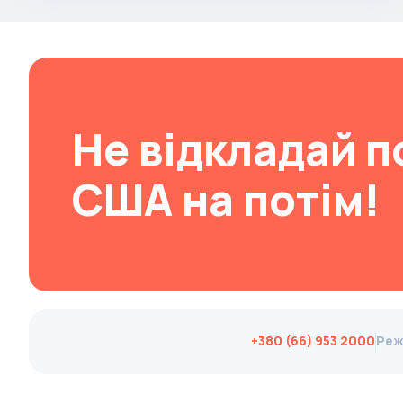
Brabus
Brilliance
Bristol
Bronto
Не відкладай п
Bufori
Bugatti
США на потім!
Buick
BYD
Byvin
Cadillac
Callaway
+380 (66) 953 2000
Реж
Carbodies
Caterham
Chana