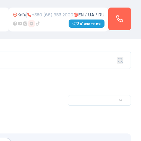
Київ
+380 (66) 953 2000
EN
/
UA
/
RU
Зв'язатися