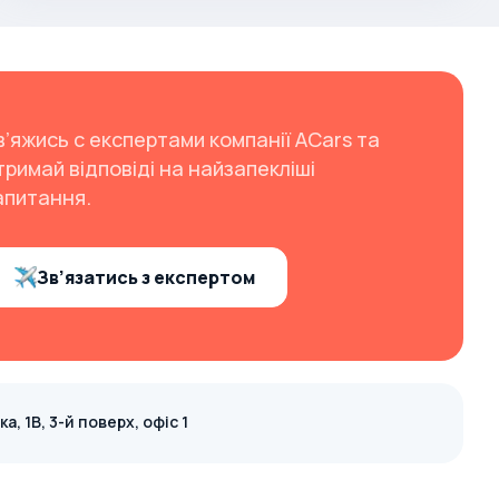
в’яжись с експертами компанії ACars та
тримай відповіді на найзапекліші
апитання.
Зв’язатись з експертом
, 1В, 3-й поверх, офіс 1