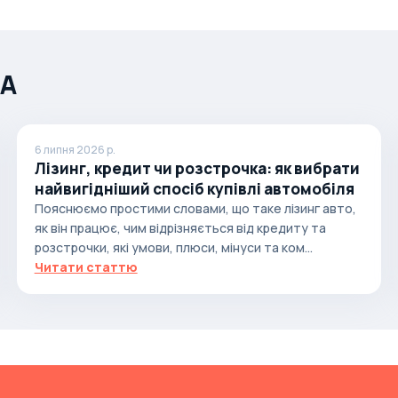
ША
6 липня 2026 р.
Лізинг, кредит чи розстрочка: як вибрати
найвигідніший спосіб купівлі автомобіля
Пояснюємо простими словами, що таке лізинг авто,
як він працює, чим відрізняється від кредиту та
розстрочки, які умови, плюси, мінуси та ком...
Читати статтю