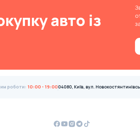
З
окупку авто із
о
з
им роботи
:
10:00 - 19:00
04080, Київ, вул. Новокостянтинівська