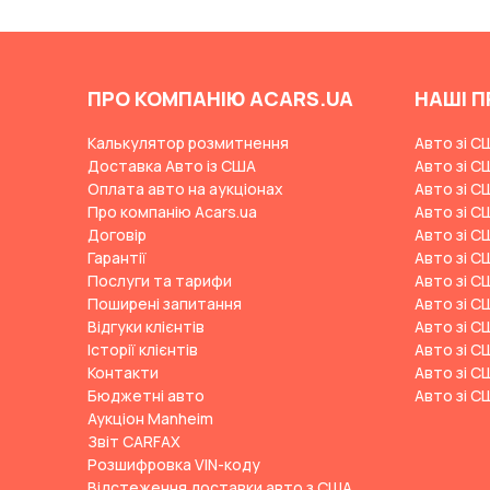
Changan
ChangFeng
ПРО КОМПАНІЮ ACARS.UA
НАШІ П
Changhe
Chery
Калькулятор розмитнення
Авто зі С
Доставка Авто із США
Авто зі С
CHERYEXEED
Оплата авто на аукціонах
Авто зі С
Chevrolet
Про компанію Acars.ua
Авто зі С
Договір
Авто зі С
Chrysler
Гарантії
Авто зі С
Citroen
Послуги та тарифи
Авто зі С
Поширені запитання
Авто зі С
Cizeta
Відгуки клієнтів
Авто зі С
Coggiola
Історії клієнтів
Авто зі С
Контакти
Авто зі С
Cord
Бюджетні авто
Авто зі С
Cupra
Аукціон Manheim
Звіт CARFAX
Dacia
Розшифровка VIN-коду
Dadi
Відстеження доставки авто з США