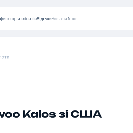
ифи
Історія клієнтів
Відгуки
Читати блог
oo Kalos зі США