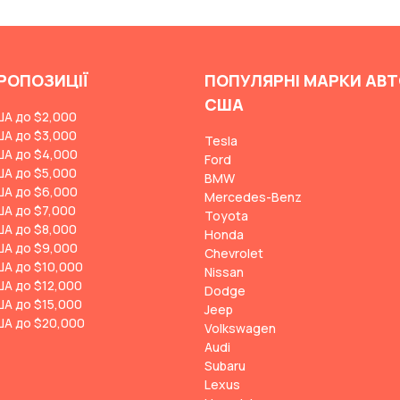
РОПОЗИЦІЇ
ПОПУЛЯРНІ МАРКИ АВТ
США
ША до $2,000
ША до $3,000
Tesla
ША до $4,000
Ford
ША до $5,000
BMW
ША до $6,000
Mercedes-Benz
ША до $7,000
Toyota
ША до $8,000
Honda
ША до $9,000
Chevrolet
ША до $10,000
Nissan
ША до $12,000
Dodge
ША до $15,000
Jeep
ША до $20,000
Volkswagen
Audi
Subaru
Lexus