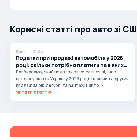
Autobianchi
Avatr
Корисні статті про авто зі С
Avtokam
BAIC
Bajaj
8 липня 2026 р.
Податки при продажі автомобіля у 2026
Baltijas Dzips
році: скільки потрібно платити та в яких
Batmobile
випадках
Розбираємо, який податок сплачується під час
Bentley
продажу авто в Україні у 2026 році: перший та другий
продаж за рік, легкові та вантажні авто, х...
Bertone
Читати статтю
Bilenkin
Bio auto
Bitter
BMW
Borgward