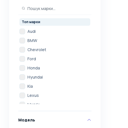
Топ марки
Audi
BMW
Chevrolet
Ford
Honda
Hyundai
Kia
Lexus
Mazda
Mercedes
Модель
Mitsubishi