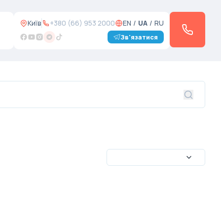
Київ
+380 (66) 953 2000
EN
/
UA
/
RU
Зв'язатися