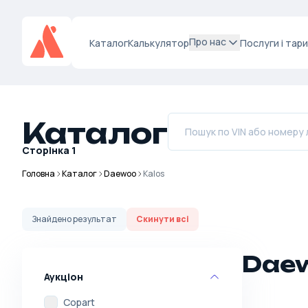
Про нас
Каталог
Калькулятор
Послуги і тар
Каталог
Сторінка
1
Головна
Каталог
Daewoo
Kalos
Знайдено
результат
Скинути всі
Daew
Аукціон
Copart