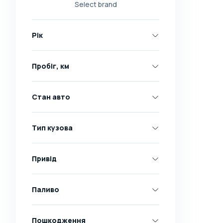
Select brand
Nissan
Opel
Рік
Peugeot
Renault
Пробіг, км
Skoda
Toyota
Стан авто
Volkswagen
Volvo
Тип кузова
Всі марки
Abarth
Привід
AC
Acura
Паливо
Adler
Пошкодження
Alfa Romeo