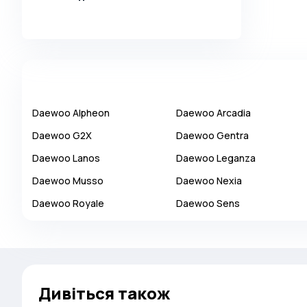
Alpina
Alpine
AMC
AM General
Apal
Daewoo
Alpheon
Daewoo
Arcadia
Ariel
Daewoo
G2X
Daewoo
Gentra
Aro
Daewoo
Lanos
Daewoo
Leganza
Asia
Daewoo
Musso
Daewoo
Nexia
Aston Martin
Daewoo
Royale
Daewoo
Sens
Auburn
Audi
Aurus
Austin
Дивіться також
Austin Healey