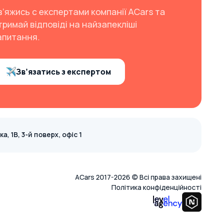
в’яжись с експертами компанії ACars та
тримай відповіді на найзапекліші
апитання.
Зв’язатись з експертом
, 1В, 3-й поверх, офіс 1
ACars 2017-2026 © Всі права захищені
Політика конфіденційності