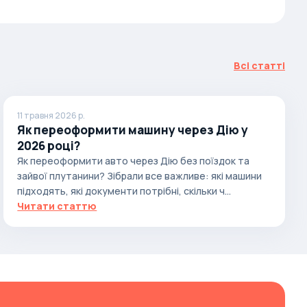
Всі статті
11 травня 2026 р.
Як переоформити машину через Дію у
2026 році?
Як переоформити авто через Дію без поїздок та
зайвої плутанини? Зібрали все важливе: які машини
підходять, які документи потрібні, скільки ч...
Читати статтю