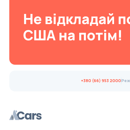
Brabus
Не відкладай п
Brilliance
Bristol
США на потім!
Bronto
Bufori
Bugatti
Buick
BYD
+380 (66) 953 2000
Реж
Byvin
Cadillac
Callaway
Carbodies
Caterham
Chana