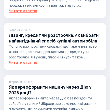
продаж за рік, легкові та вантажні авто, х...
Читати статтю
6 липня 2026 р.
Лізинг, кредит чи розстрочка: як вибрати
найвигідніший спосіб купівлі автомобіля
Пояснюємо простими словами, що таке лізинг авто,
як він працює, чим відрізняється від кредиту та
розстрочки, які умови, плюси, мінуси та ком...
Читати статтю
11 травня 2026 р.
Як переоформити машину через Дію у
2026 році?
Як переоформити авто через Дію без поїздок та
зайвої плутанини? Зібрали все важливе: які машини
підходять, які документи потрібні, скільки ч...