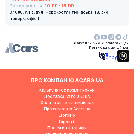
Режим роботи
:
10:00 - 19:00
04080, Київ, вул. Новокостянтинівська, 1В, 3-й
поверх, офіс 1
ACars 2017-2026 © Всі права захищені
Політика конфіденційності
ПРО КОМПАНІЮ ACARS.UA
Калькулятор розмитнення
Доставка Авто із США
Оплата авто на аукціонах
Про компанію Acars.ua
Договір
Гарантії
Послуги та тарифи
Поширені запитання