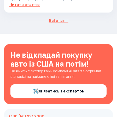
Читати статтю
Всі статті
Не відкладай покупку
авто із США на потім!
Зв’яжись с експертами компанії ACars та отримай
відповіді на найзапекліші запитання.
Зв’язатись з експертом
+380 (66) 953 2000