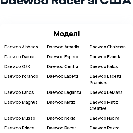
Daewoo Racer зі США
Моделі
Daewoo
Alpheon
Daewoo
Arcadia
Daewoo
Chairman
Daewoo
Damas
Daewoo
Espero
Daewoo
Evanda
Daewoo
G2X
Daewoo
Gentra
Daewoo
Kalos
Daewoo
Korando
Daewoo
Lacetti
Daewoo
Lacetti
Premiere
Daewoo
Lanos
Daewoo
Leganza
Daewoo
LeMans
Daewoo
Magnus
Daewoo
Matiz
Daewoo
Matiz
Creative
Daewoo
Musso
Daewoo
Nexia
Daewoo
Nubira
Daewoo
Prince
Daewoo
Racer
Daewoo
Rezzo