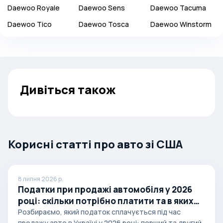
Daewoo
Royale
Daewoo
Sens
Daewoo
Tacuma
Daewoo
Tico
Daewoo
Tosca
Daewoo
Winstorm
Дивіться також
Корисні статті про авто зі США
8 липня 2026 р.
Податки при продажі автомобіля у 2026
році: скільки потрібно платити та в яких
випадках
Розбираємо, який податок сплачується під час
продажу авто в Україні у 2026 році: перший та другий