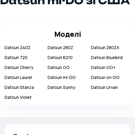
Datsun mi-DO зі США
Моделі
Datsun
240Z
Datsun
280Z
Datsun
280ZX
Datsun
720
Datsun
B210
Datsun
Bluebird
Datsun
Cherry
Datsun
GO
Datsun
GO+
Datsun
Laurel
Datsun
mi-DO
Datsun
on-DO
Datsun
Stanza
Datsun
Sunny
Datsun
Urvan
Datsun
Violet