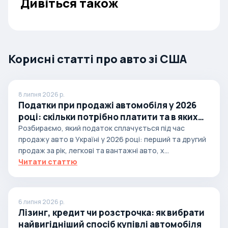
Дивіться також
Корисні статті про авто зі США
8 липня 2026 р.
Податки при продажі автомобіля у 2026
році: скільки потрібно платити та в яких
випадках
Розбираємо, який податок сплачується під час
продажу авто в Україні у 2026 році: перший та другий
продаж за рік, легкові та вантажні авто, х...
Читати статтю
6 липня 2026 р.
Лізинг, кредит чи розстрочка: як вибрати
найвигідніший спосіб купівлі автомобіля