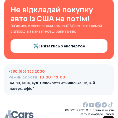
Не відкладай покупку
авто із США на потім!
Зв’яжись с експертами компанії ACars та отримай
відповіді на найзапекліші запитання.
Зв’язатись з експертом
+380 (66) 953 2000
Режим роботи
:
10:00 - 19:00
04080, Київ, вул. Новокостянтинівська, 1В, 3-й
поверх, офіс 1
ACars 2017-2026 © Всі права захищені
Політика конфіденційності