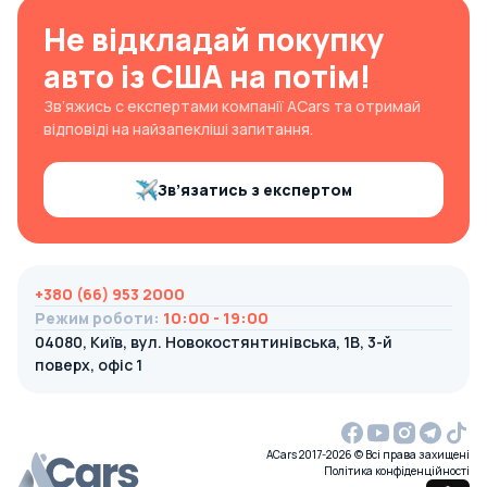
Не відкладай покупку
авто із США на потім!
Зв’яжись с експертами компанії ACars та отримай
відповіді на найзапекліші запитання.
Зв’язатись з експертом
+380 (66) 953 2000
Режим роботи
:
10:00 - 19:00
04080, Київ, вул. Новокостянтинівська, 1В, 3-й
поверх, офіс 1
ACars 2017-2026 © Всі права захищені
Політика конфіденційності