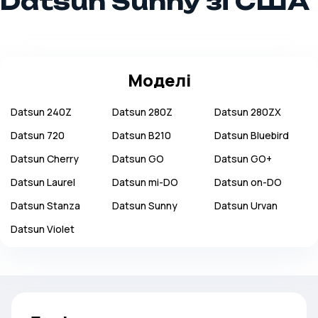
Datsun Sunny зі США
Моделі
Datsun
240Z
Datsun
280Z
Datsun
280ZX
Datsun
720
Datsun
B210
Datsun
Bluebird
Datsun
Cherry
Datsun
GO
Datsun
GO+
Datsun
Laurel
Datsun
mi-DO
Datsun
on-DO
Datsun
Stanza
Datsun
Sunny
Datsun
Urvan
Datsun
Violet