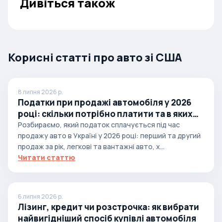
Дивіться також
Корисні статті про авто зі США
8 липня 2026 р.
Податки при продажі автомобіля у 2026
році: скільки потрібно платити та в яких
випадках
Розбираємо, який податок сплачується під час
продажу авто в Україні у 2026 році: перший та другий
продаж за рік, легкові та вантажні авто, х...
Читати статтю
6 липня 2026 р.
Лізинг, кредит чи розстрочка: як вибрати
найвигідніший спосіб купівлі автомобіля