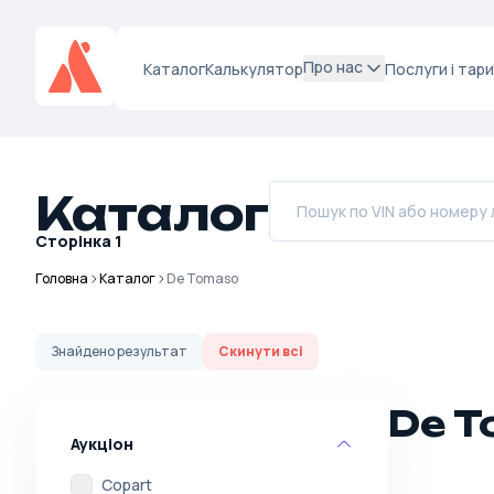
Про нас
Каталог
Калькулятор
Послуги і тар
Каталог
Сторінка
1
Головна
Каталог
De Tomaso
Знайдено
результат
Скинути всі
De T
Аукціон
Copart