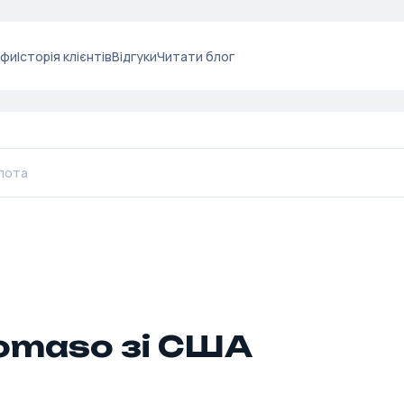
ифи
Історія клієнтів
Відгуки
Читати блог
omaso зі США