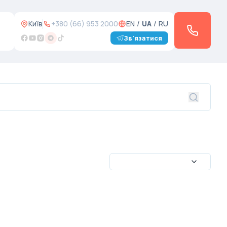
Київ
+380 (66) 953 2000
EN
/
UA
/
RU
Зв'язатися