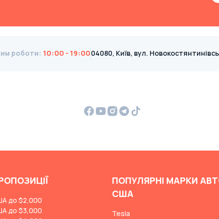
им роботи
:
10:00 - 19:00
04080, Київ, вул. Новокостянтинівська
РОПОЗИЦІЇ
ПОПУЛЯРНІ МАРКИ АВТ
США
ША до $2,000
ША до $3,000
Tesla