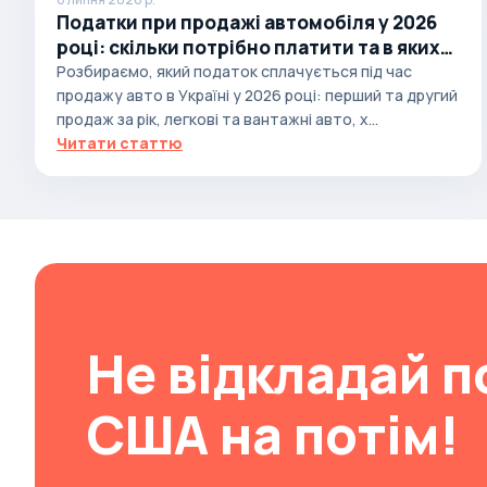
Податки при продажі автомобіля у 2026
Autobianchi
році: скільки потрібно платити та в яких
Avatr
випадках
Розбираємо, який податок сплачується під час
продажу авто в Україні у 2026 році: перший та другий
Avtokam
продаж за рік, легкові та вантажні авто, х...
BAIC
Читати статтю
Bajaj
Baltijas Dzips
Batmobile
Bentley
Bertone
Bilenkin
Не відкладай п
Bio auto
США на потім!
Bitter
BMW
Borgward