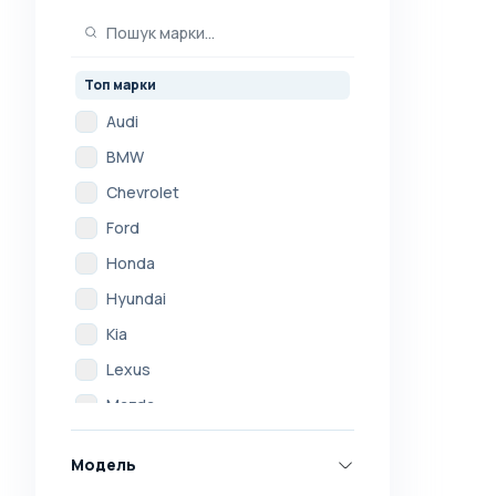
Топ марки
Audi
BMW
Chevrolet
Ford
Honda
Hyundai
Kia
Lexus
Mazda
Mercedes
Модель
Mitsubishi