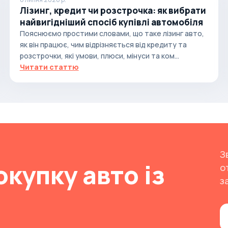
Лізинг, кредит чи розстрочка: як вибрати
найвигідніший спосіб купівлі автомобіля
Пояснюємо простими словами, що таке лізинг авто,
як він працює, чим відрізняється від кредиту та
розстрочки, які умови, плюси, мінуси та ком...
Читати статтю
З
окупку авто із
о
з