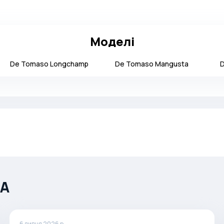
Моделі
De Tomaso
Longchamp
De Tomaso
Mangusta
ША
6 липня 2026 р.