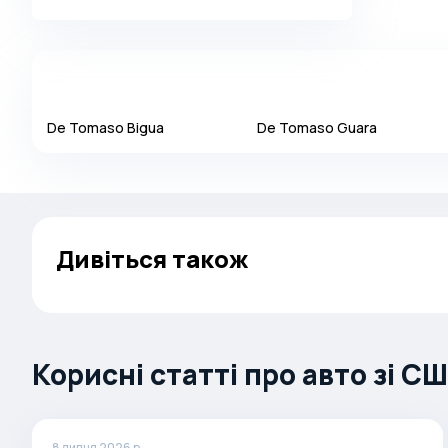
Alpina
Alpine
AMC
AM General
De Tomaso
Bigua
De Tomaso
Guara
Apal
Ariel
Aro
Дивіться також
Asia
Aston Martin
Auburn
Audi
Корисні статті про авто зі С
Aurus
Austin
Austin Healey
8 липня 2026 р.