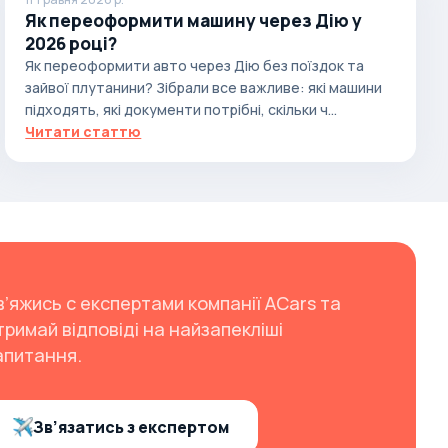
Як переоформити машину через Дію у
2026 році?
Як переоформити авто через Дію без поїздок та
зайвої плутанини? Зібрали все важливе: які машини
підходять, які документи потрібні, скільки ч...
Читати статтю
в’яжись с експертами компанії ACars та
тримай відповіді на найзапекліші
апитання.
Зв’язатись з експертом