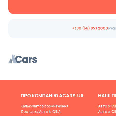
Brabus
Brilliance
Bristol
+380 (66) 953 2000
Реж
Bronto
Bufori
Bugatti
Buick
BYD
Byvin
Cadillac
Callaway
ПРО КОМПАНІЮ ACARS.UA
НАШІ П
Carbodies
Калькулятор розмитнення
Авто зі С
Caterham
Доставка Авто із США
Авто зі С
Chana