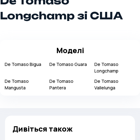
De Tomaso
Longchamp зі США
Моделі
De Tomaso
Bigua
De Tomaso
Guara
De Tomaso
Longchamp
De Tomaso
De Tomaso
De Tomaso
Mangusta
Pantera
Vallelunga
Дивіться також