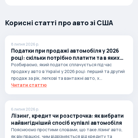
Корисні статті про авто зі США
8 липня 2026 р.
Податки при продажі автомобіля у 2026
році: скільки потрібно платити та в яких
випадках
Розбираємо, який податок сплачується під час
продажу авто в Україні у 2026 році: перший та другий
продаж за рік, легкові та вантажні авто, х...
Читати статтю
6 липня 2026 р.
Лізинг, кредит чи розстрочка: як вибрати
найвигідніший спосіб купівлі автомобіля
Пояснюємо простими словами, що таке лізинг авто,
як він працює, чим відрізняється від кредиту та