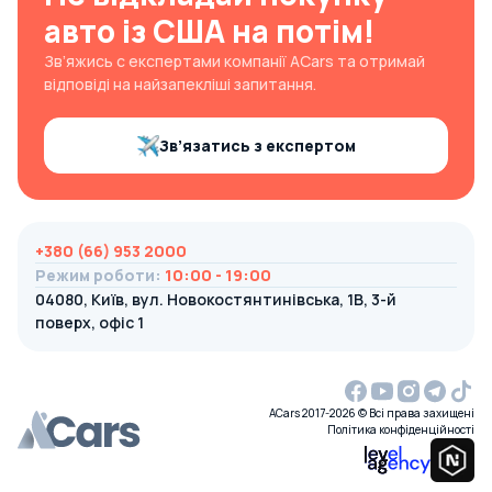
авто із США на потім!
Зв’яжись с експертами компанії ACars та отримай
відповіді на найзапекліші запитання.
Зв’язатись з експертом
+380 (66) 953 2000
Режим роботи
:
10:00 - 19:00
04080, Київ, вул. Новокостянтинівська, 1В, 3-й
поверх, офіс 1
ACars 2017-2026 © Всі права захищені
Політика конфіденційності