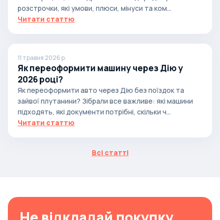
розстрочки, які умови, плюси, мінуси та ком...
Читати статтю
11 травня 2026 р.
Як переоформити машину через Дію у
2026 році?
Як переоформити авто через Дію без поїздок та
зайвої плутанини? Зібрали все важливе: які машини
підходять, які документи потрібні, скільки ч...
Читати статтю
Всі статті
Не відкладай покупку