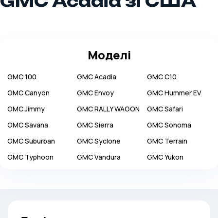
GMC Acadia зі США
Моделі
GMC
100
GMC
Acadia
GMC
C10
GMC
Canyon
GMC
Envoy
GMC
Hummer EV
GMC
Jimmy
GMC
RALLY WAGON
GMC
Safari
GMC
Savana
GMC
Sierra
GMC
Sonoma
GMC
Suburban
GMC
Syclone
GMC
Terrain
GMC
Typhoon
GMC
Vandura
GMC
Yukon