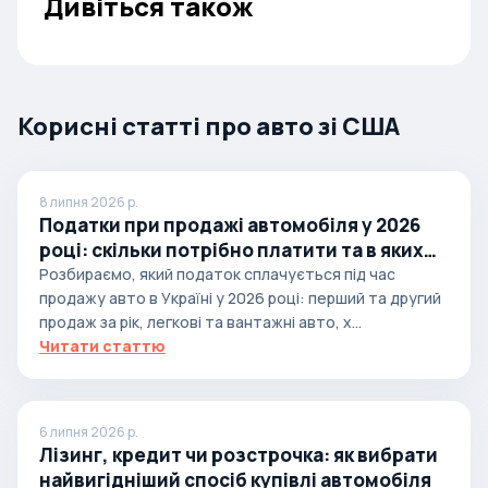
Дивіться також
Корисні статті про авто зі США
8 липня 2026 р.
Податки при продажі автомобіля у 2026
році: скільки потрібно платити та в яких
випадках
Розбираємо, який податок сплачується під час
продажу авто в Україні у 2026 році: перший та другий
продаж за рік, легкові та вантажні авто, х...
Читати статтю
6 липня 2026 р.
Лізинг, кредит чи розстрочка: як вибрати
найвигідніший спосіб купівлі автомобіля