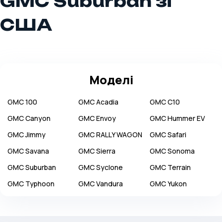
GMC Suburban зі
США
Моделі
GMC
100
GMC
Acadia
GMC
C10
GMC
Canyon
GMC
Envoy
GMC
Hummer EV
GMC
Jimmy
GMC
RALLY WAGON
GMC
Safari
GMC
Savana
GMC
Sierra
GMC
Sonoma
GMC
Suburban
GMC
Syclone
GMC
Terrain
GMC
Typhoon
GMC
Vandura
GMC
Yukon