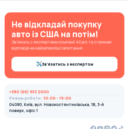
Не відкладай покупку
авто із США на потім!
Зв’яжись с експертами компанії ACars та отримай
відповіді на найзапекліші запитання.
Зв’язатись з експертом
+380 (66) 953 2000
Режим роботи
:
10:00 - 19:00
04080, Київ, вул. Новокостянтинівська, 1В, 3-й
поверх, офіс 1