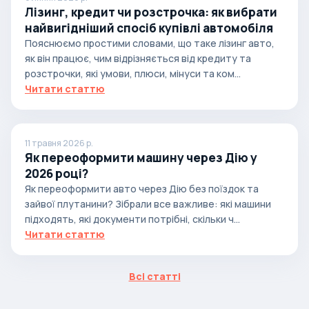
Лізинг, кредит чи розстрочка: як вибрати
найвигідніший спосіб купівлі автомобіля
Пояснюємо простими словами, що таке лізинг авто,
як він працює, чим відрізняється від кредиту та
розстрочки, які умови, плюси, мінуси та ком...
Читати статтю
11 травня 2026 р.
Як переоформити машину через Дію у
2026 році?
Як переоформити авто через Дію без поїздок та
зайвої плутанини? Зібрали все важливе: які машини
підходять, які документи потрібні, скільки ч...
Читати статтю
Всі статті