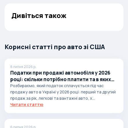
Дивіться також
Корисні статті про авто зі США
8 липня 2026 р.
Податки при продажі автомобіля у 2026
році: скільки потрібно платити та в яких
випадках
Розбираємо, який податок сплачується під час
продажу авто в Україні у 2026 році: перший та другий
продаж за рік, легкові та вантажні авто, х...
Читати статтю
6 липня 2026 р.