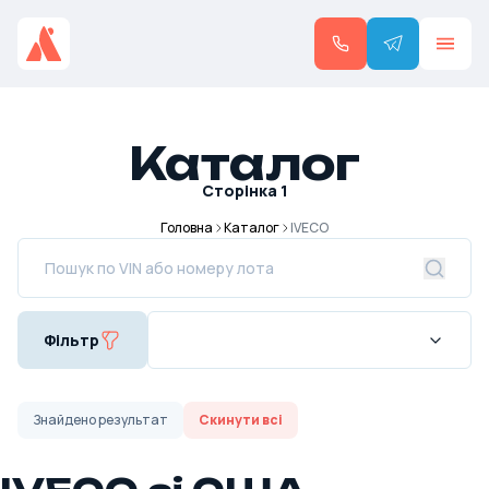
Каталог
Сторінка
1
Головна
Каталог
IVECO
Фільтр
Знайдено
результат
Скинути всі