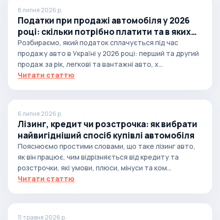
8 липня 2026 р.
Податки при продажі автомобіля у 2026
році: скільки потрібно платити та в яких
випадках
Розбираємо, який податок сплачується під час
продажу авто в Україні у 2026 році: перший та другий
продаж за рік, легкові та вантажні авто, х...
Читати статтю
6 липня 2026 р.
Лізинг, кредит чи розстрочка: як вибрати
найвигідніший спосіб купівлі автомобіля
Пояснюємо простими словами, що таке лізинг авто,
як він працює, чим відрізняється від кредиту та
розстрочки, які умови, плюси, мінуси та ком...
Читати статтю
11 травня 2026 р.