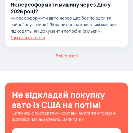
Як переоформити машину через Дію у
2026 році?
Як переоформити авто через Дію без поїздок та
зайвої плутанини? Зібрали все важливе: які машини
підходять, які документи потрібні, скільки ч...
Читати статтю
Всі статті
Не відкладай покупку
авто із США на потім!
Зв’яжись с експертами компанії ACars та отримай
відповіді на найзапекліші запитання.