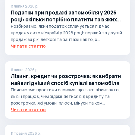
8 липня 2026 р.
Податки при продажі автомобіля у 2026
році: скільки потрібно платити та в яких
випадках
Розбираємо, який податок сплачується під час
продажу авто в Україні у 2026 році: перший та другий
продаж за рік, легкові та вантажні авто, х...
Читати статтю
6 липня 2026 р.
Лізинг, кредит чи розстрочка: як вибрати
найвигідніший спосіб купівлі автомобіля
Пояснюємо простими словами, що таке лізинг авто,
як він працює, чим відрізняється від кредиту та
розстрочки, які умови, плюси, мінуси та ком...
Читати статтю
11 травня 2026 р.