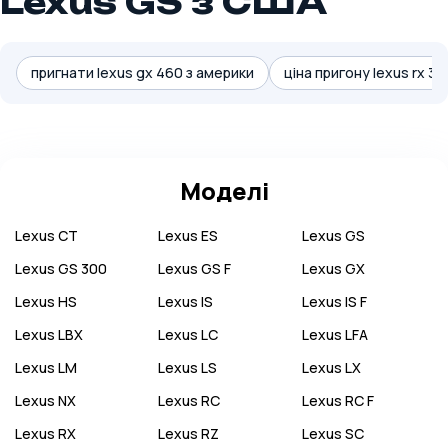
Lexus GS з США
пригнати lexus gx 460 з америки
ціна пригону lexus rx 35
Моделі
Lexus
CT
Lexus
ES
Lexus
GS
Lexus
GS 300
Lexus
GS F
Lexus
GX
Lexus
HS
Lexus
IS
Lexus
IS F
Lexus
LBX
Lexus
LC
Lexus
LFA
Lexus
LM
Lexus
LS
Lexus
LX
Lexus
NX
Lexus
RC
Lexus
RC F
Lexus
RX
Lexus
RZ
Lexus
SC