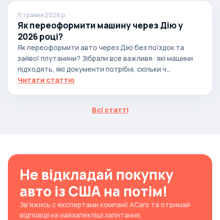
11 травня 2026 р.
Як переоформити машину через Дію у
2026 році?
Як переоформити авто через Дію без поїздок та
зайвої плутанини? Зібрали все важливе: які машини
підходять, які документи потрібні, скільки ч...
Читати статтю
Всі статті
Не відкладай покупку
авто із США на потім!
Зв’яжись с експертами компанії ACars та отримай
відповіді на найзапекліші запитання.