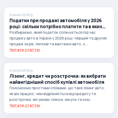
8 липня 2026 р.
Податки при продажі автомобіля у 2026
році: скільки потрібно платити та в яких
випадках
Розбираємо, який податок сплачується під час
продажу авто в Україні у 2026 році: перший та другий
продаж за рік, легкові та вантажні авто, х...
Читати статтю
6 липня 2026 р.
Лізинг, кредит чи розстрочка: як вибрати
найвигідніший спосіб купівлі автомобіля
Пояснюємо простими словами, що таке лізинг авто,
як він працює, чим відрізняється від кредиту та
розстрочки, які умови, плюси, мінуси та ком...
Читати статтю