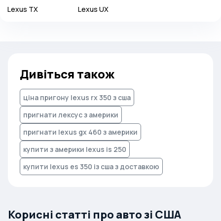
Lexus
TX
Lexus
UX
Дивіться також
ціна пригону lexus rx 350 з сша
пригнати лексус з америки
пригнати lexus gx 460 з америки
купити з америки lexus is 250
купити lexus es 350 із сша з доставкою
Корисні статті про авто зі США