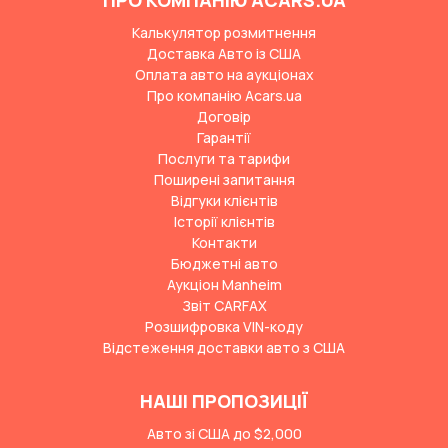
ПРО КОМПАНІЮ ACARS.UA
Калькулятор розмитнення
Доставка Авто із США
Оплата авто на аукціонах
Про компанію Acars.ua
Договір
Гарантії
Послуги та тарифи
Поширені запитання
Відгуки клієнтів
Історії клієнтів
Контакти
Бюджетні авто
Аукціон Manheim
Звіт CARFAX
Розшифровка VIN-коду
Відстеження доставки авто з США
НАШІ ПРОПОЗИЦІЇ
Авто зі США до $2,000