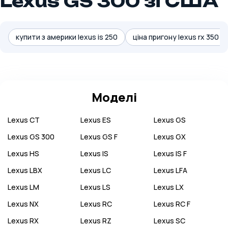
Lexus GS 300 зі США
купити з америки lexus is 250
ціна пригону lexus rx 350 з
Моделі
Lexus
CT
Lexus
ES
Lexus
GS
Lexus
GS 300
Lexus
GS F
Lexus
GX
Lexus
HS
Lexus
IS
Lexus
IS F
Lexus
LBX
Lexus
LC
Lexus
LFA
Lexus
LM
Lexus
LS
Lexus
LX
Lexus
NX
Lexus
RC
Lexus
RC F
Lexus
RX
Lexus
RZ
Lexus
SC