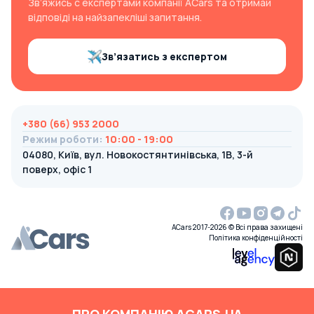
Зв’яжись с експертами компанії ACars та отримай
відповіді на найзапекліші запитання.
Зв’язатись з експертом
+380 (66) 953 2000
Режим роботи
:
10:00 - 19:00
04080, Київ, вул. Новокостянтинівська, 1В, 3-й
поверх, офіс 1
ACars 2017-2026 © Всі права захищені
Політика конфіденційності