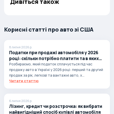
Дивіться також
Корисні статті про авто зі США
8 липня 2026 р.
Податки при продажі автомобіля у 2026
році: скільки потрібно платити та в яких
випадках
Розбираємо, який податок сплачується під час
продажу авто в Україні у 2026 році: перший та другий
продаж за рік, легкові та вантажні авто, х...
Читати статтю
6 липня 2026 р.
Лізинг, кредит чи розстрочка: як вибрати
найвигідніший спосіб купівлі автомобіля