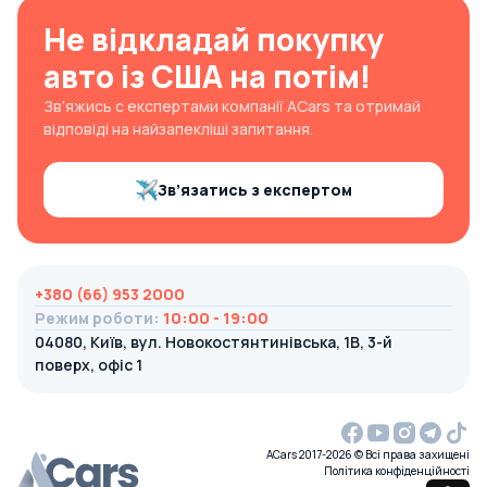
Не відкладай покупку
авто із США на потім!
Зв’яжись с експертами компанії ACars та отримай
відповіді на найзапекліші запитання.
Зв’язатись з експертом
+380 (66) 953 2000
Режим роботи
:
10:00 - 19:00
04080, Київ, вул. Новокостянтинівська, 1В, 3-й
поверх, офіс 1
ACars 2017-2026 © Всі права захищені
Політика конфіденційності