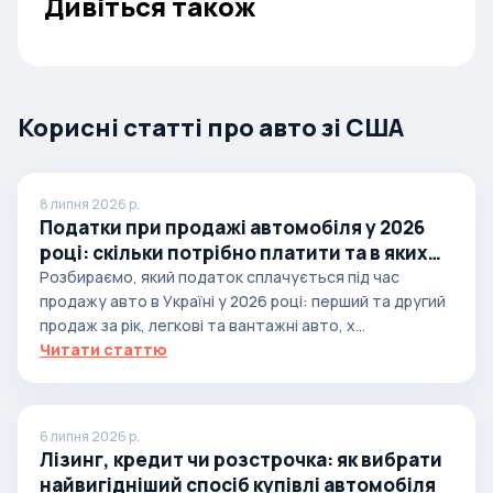
Дивіться також
Корисні статті про авто зі США
8 липня 2026 р.
Податки при продажі автомобіля у 2026
році: скільки потрібно платити та в яких
випадках
Розбираємо, який податок сплачується під час
продажу авто в Україні у 2026 році: перший та другий
продаж за рік, легкові та вантажні авто, х...
Читати статтю
6 липня 2026 р.
Лізинг, кредит чи розстрочка: як вибрати
найвигідніший спосіб купівлі автомобіля