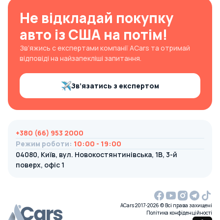
Не відкладай покупку
авто із США на потім!
Зв’яжись с експертами компанії ACars та отримай
відповіді на найзапекліші запитання.
Зв’язатись з експертом
+380 (66) 953 2000
Режим роботи
:
10:00 - 19:00
04080, Київ, вул. Новокостянтинівська, 1В, 3-й
поверх, офіс 1
ACars 2017-2026 © Всі права захищені
Політика конфіденційності