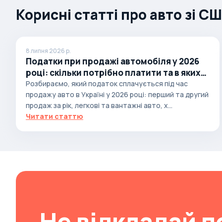
Корисні статті про авто зі С
Autobianchi
Avatr
Avtokam
8 липня 2026 р.
Податки при продажі автомобіля у 2026
BAIC
році: скільки потрібно платити та в яких
Bajaj
випадках
Розбираємо, який податок сплачується під час
Baltijas Dzips
продажу авто в Україні у 2026 році: перший та другий
продаж за рік, легкові та вантажні авто, х...
Batmobile
Читати статтю
Bentley
Bertone
Bilenkin
Bio auto
Bitter
BMW
Не відкладай п
Borgward