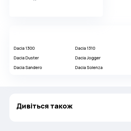
Alpina
Alpine
AMC
AM General
Apal
Dacia
1300
Dacia
1310
Ariel
Dacia
Duster
Dacia
Jogger
Aro
Dacia
Sandero
Dacia
Solenza
Asia
Aston Martin
Auburn
Audi
Дивіться також
Aurus
Austin
Austin Healey