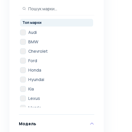
Топ марки
Audi
BMW
Chevrolet
Ford
Honda
Hyundai
Kia
Lexus
Mazda
Mercedes
Модель
Mitsubishi