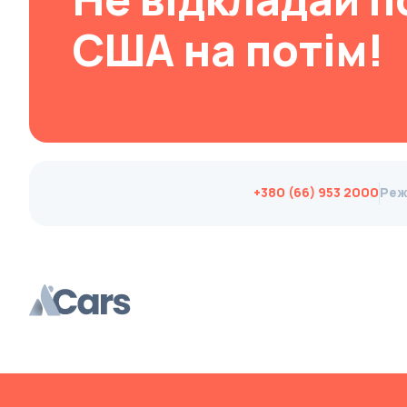
Brabus
США на потім!
Brilliance
Bristol
Bronto
Bufori
Bugatti
+380 (66) 953 2000
Реж
Buick
BYD
Byvin
Cadillac
Callaway
Carbodies
Caterham
Chana