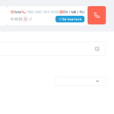
Київ
+380 (66) 953 2000
EN
/
UA
/
RU
Зв'язатися