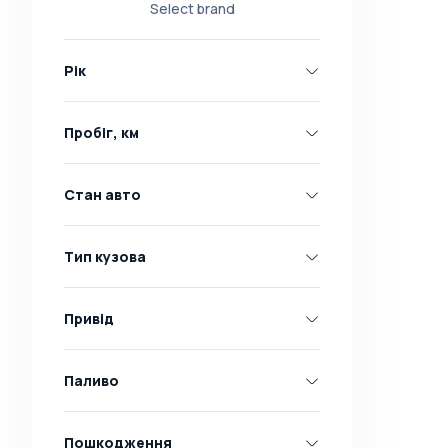
Select brand
Nissan
Opel
Рік
Peugeot
Renault
Пробіг, км
Skoda
Toyota
Стан авто
Volkswagen
Volvo
Тип кузова
Всі марки
Abarth
Привід
AC
Acura
Паливо
Adler
Пошкодження
Alfa Romeo