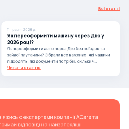
Всі статті
11 травня 2026 р.
Як переоформити машину через Дію у
2026 році?
Як переоформити авто через Дію без поїздок та
зайвої плутанини? Зібрали все важливе: які машини
підходять, які документи потрібні, скільки ч...
Читати статтю
в’яжись с експертами компанії ACars та
тримай відповіді на найзапекліші