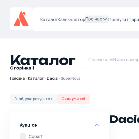
Про нас
Каталог
Калькулятор
Послуги і тар
Каталог
Сторінка
1
Головна
Каталог
Dacia
SuperNova
Знайдено
результат
Скинути всі
Daci
Аукціон
Copart