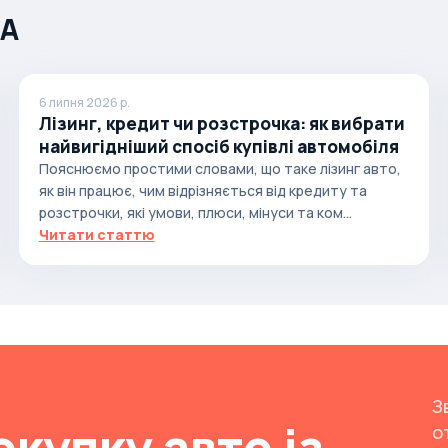
ША
6 липня 2026 р.
Лізинг, кредит чи розстрочка: як вибрати
найвигідніший спосіб купівлі автомобіля
Пояснюємо простими словами, що таке лізинг авто,
як він працює, чим відрізняється від кредиту та
розстрочки, які умови, плюси, мінуси та ком...
Читати статтю
З
окупку авто із
о