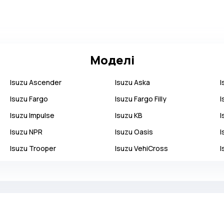
Моделі
Isuzu
Ascender
Isuzu
Aska
I
Isuzu
Fargo
Isuzu
Fargo Filly
I
Isuzu
Impulse
Isuzu
KB
I
Isuzu
NPR
Isuzu
Oasis
I
Isuzu
Trooper
Isuzu
VehiCross
I