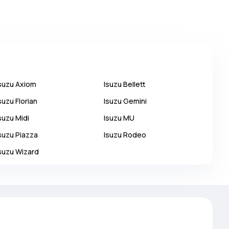
suzu
Axiom
Isuzu
Bellett
suzu
Florian
Isuzu
Gemini
suzu
Midi
Isuzu
MU
suzu
Piazza
Isuzu
Rodeo
suzu
Wizard