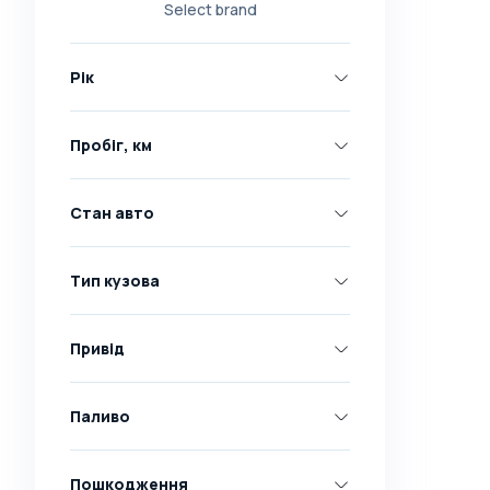
Select brand
Nissan
Opel
Рік
Peugeot
Renault
Пробіг, км
Skoda
Toyota
Стан авто
Volkswagen
Volvo
Тип кузова
Всі марки
Abarth
Привід
AC
Acura
Паливо
Adler
Пошкодження
Alfa Romeo