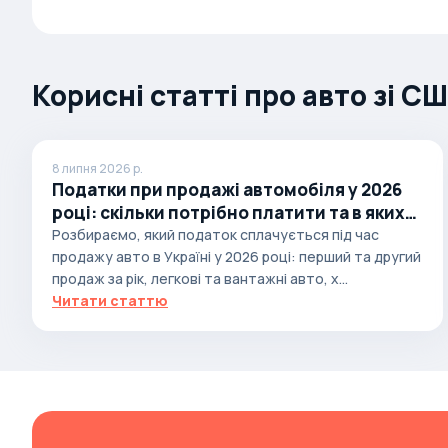
Autobianchi
Avatr
Корисні статті про авто зі С
Avtokam
BAIC
Bajaj
8 липня 2026 р.
Податки при продажі автомобіля у 2026
Baltijas Dzips
році: скільки потрібно платити та в яких
Batmobile
випадках
Розбираємо, який податок сплачується під час
Bentley
продажу авто в Україні у 2026 році: перший та другий
продаж за рік, легкові та вантажні авто, х...
Bertone
Читати статтю
Bilenkin
Bio auto
Bitter
BMW
Borgward