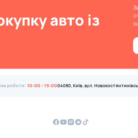
З
окупку авто із
о
з
им роботи
:
10:00 - 19:00
04080, Київ, вул. Новокостянтинівська