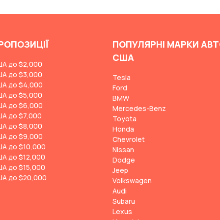
РОПОЗИЦІЇ
ПОПУЛЯРНІ МАРКИ АВТ
США
ША до $2,000
ША до $3,000
Tesla
ША до $4,000
Ford
ША до $5,000
BMW
ША до $6,000
Mercedes-Benz
ША до $7,000
Toyota
ША до $8,000
Honda
ША до $9,000
Chevrolet
ША до $10,000
Nissan
ША до $12,000
Dodge
ША до $15,000
Jeep
ША до $20,000
Volkswagen
Audi
Subaru
Lexus