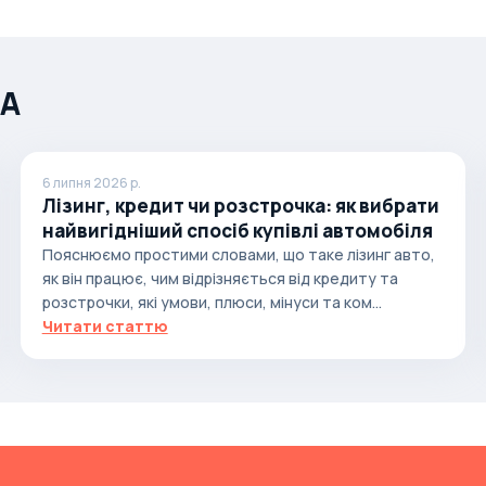
ША
6 липня 2026 р.
Лізинг, кредит чи розстрочка: як вибрати
найвигідніший спосіб купівлі автомобіля
Пояснюємо простими словами, що таке лізинг авто,
як він працює, чим відрізняється від кредиту та
розстрочки, які умови, плюси, мінуси та ком...
Читати статтю