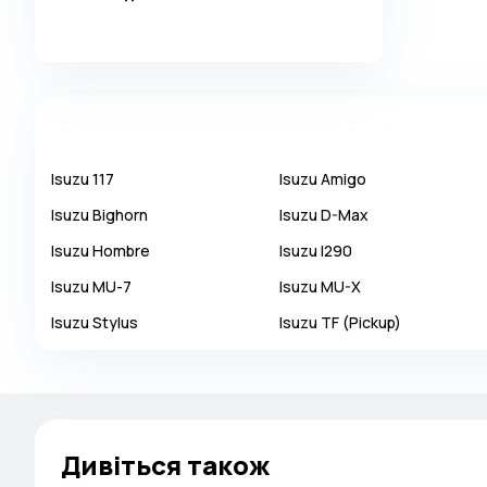
Alpina
Alpine
AMC
AM General
Apal
Isuzu
117
Isuzu
Amigo
Ariel
Isuzu
Bighorn
Isuzu
D-Max
Aro
Isuzu
Hombre
Isuzu
I290
Asia
Isuzu
MU-7
Isuzu
MU-X
Aston Martin
Isuzu
Stylus
Isuzu
TF (Pickup)
Auburn
Audi
Aurus
Austin
Дивіться також
Austin Healey