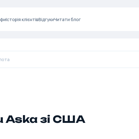
ифи
Історія клієнтів
Відгуки
Читати блог
u Aska зі США