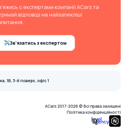
в’яжись с експертами компанії ACars та
тримай відповіді на найзапекліші
апитання.
Зв’язатись з експертом
, 1В, 3-й поверх, офіс 1
ACars 2017-2026 © Всі права захищені
Політика конфіденційності