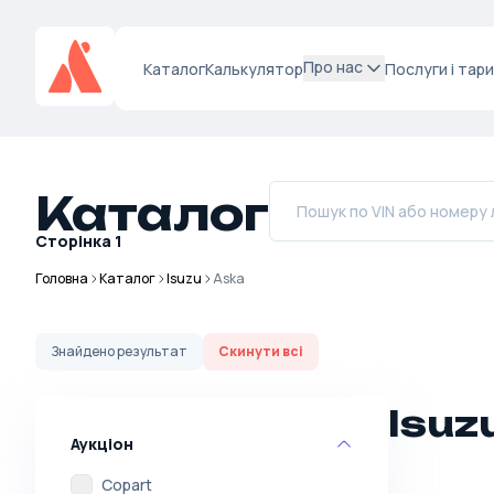
Про нас
Каталог
Калькулятор
Послуги і тар
Каталог
Сторінка
1
Головна
Каталог
Isuzu
Aska
Знайдено
результат
Скинути всі
Isuz
Аукціон
Copart