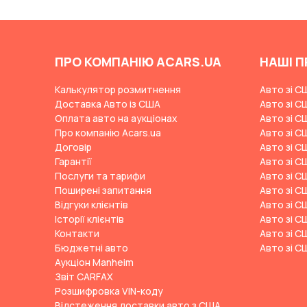
Changan
ChangFeng
ПРО КОМПАНІЮ ACARS.UA
НАШІ П
Changhe
Chery
Калькулятор розмитнення
Авто зі С
Доставка Авто із США
Авто зі С
CHERYEXEED
Оплата авто на аукціонах
Авто зі С
Chevrolet
Про компанію Acars.ua
Авто зі С
Договір
Авто зі С
Chrysler
Гарантії
Авто зі С
Citroen
Послуги та тарифи
Авто зі С
Поширені запитання
Авто зі С
Cizeta
Відгуки клієнтів
Авто зі С
Coggiola
Історії клієнтів
Авто зі С
Контакти
Авто зі С
Cord
Бюджетні авто
Авто зі С
Cupra
Аукціон Manheim
Звіт CARFAX
Dacia
Розшифровка VIN-коду
Dadi
Відстеження доставки авто з США