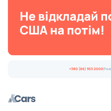
Brabus
Не відкладай п
Brilliance
Bristol
США на потім!
Bronto
Bufori
Bugatti
Buick
BYD
+380 (66) 953 2000
Реж
Byvin
Cadillac
Callaway
Carbodies
Caterham
Chana