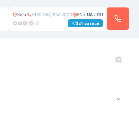
Київ
+380 (66) 953 2000
EN
/
UA
/
RU
Зв'язатися