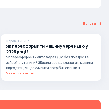
Всі статті
11 травня 2026 р.
Як переоформити машину через Дію у
2026 році?
Як переоформити авто через Дію без поїздок та
зайвої плутанини? Зібрали все важливе: які машини
підходять, які документи потрібні, скільки ч...
Читати статтю