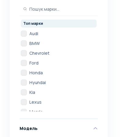
Топ марки
Audi
BMW
Chevrolet
Ford
Honda
Hyundai
Kia
Lexus
Mazda
Mercedes
Модель
Mitsubishi