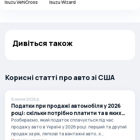
Isuzu
VehiCross
Isuzu
Wizard
Дивіться також
Корисні статті про авто зі США
8 липня 2026 р.
Податки при продажі автомобіля у 2026
році: скільки потрібно платити та в яких
випадках
Розбираємо, який податок сплачується під час
продажу авто в Україні у 2026 році: перший та другий
продаж за рік, легкові та вантажні авто, х...