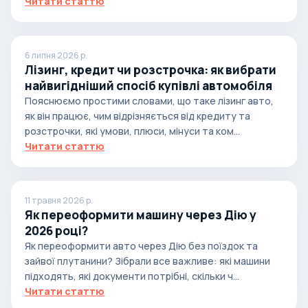
Читати статтю
6 липня 2026 р.
Лізинг, кредит чи розстрочка: як вибрати
найвигідніший спосіб купівлі автомобіля
Пояснюємо простими словами, що таке лізинг авто,
як він працює, чим відрізняється від кредиту та
розстрочки, які умови, плюси, мінуси та ком...
Читати статтю
11 травня 2026 р.
Як переоформити машину через Дію у
2026 році?
Як переоформити авто через Дію без поїздок та
зайвої плутанини? Зібрали все важливе: які машини
підходять, які документи потрібні, скільки ч...
Читати статтю