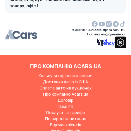
поверх, офіс 1
ACars 2017-2026 © Всі права захищені
Політика конфіденційності
ПРО КОМПАНІЮ ACARS.UA
Калькулятор розмитнення
Доставка Авто із США
Оплата авто на аукціонах
Про компанію Acars.ua
Договір
Гарантії
Послуги та тарифи
Поширені запитання
Відгуки клієнтів
Історії клієнтів