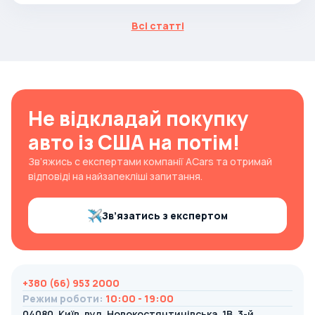
Всі статті
Не відкладай покупку
авто із США на потім!
Зв’яжись с експертами компанії ACars та отримай
відповіді на найзапекліші запитання.
Зв’язатись з експертом
+380 (66) 953 2000
Режим роботи
:
10:00 - 19:00
04080, Київ, вул. Новокостянтинівська, 1В, 3-й