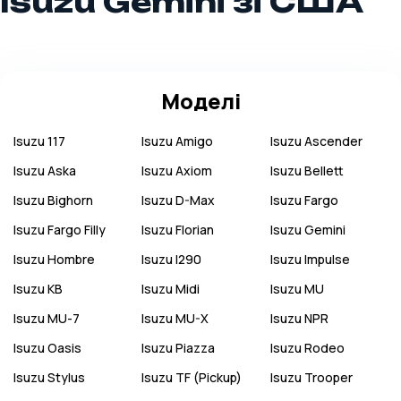
Isuzu Gemini зі США
Моделі
Isuzu
117
Isuzu
Amigo
Isuzu
Ascender
Isuzu
Aska
Isuzu
Axiom
Isuzu
Bellett
Isuzu
Bighorn
Isuzu
D-Max
Isuzu
Fargo
Isuzu
Fargo Filly
Isuzu
Florian
Isuzu
Gemini
Isuzu
Hombre
Isuzu
I290
Isuzu
Impulse
Isuzu
KB
Isuzu
Midi
Isuzu
MU
Isuzu
MU-7
Isuzu
MU-X
Isuzu
NPR
Isuzu
Oasis
Isuzu
Piazza
Isuzu
Rodeo
Isuzu
Stylus
Isuzu
TF (Pickup)
Isuzu
Trooper