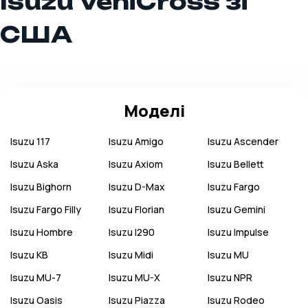
Isuzu VehiCross зі
США
Моделі
Isuzu
117
Isuzu
Amigo
Isuzu
Ascender
Isuzu
Aska
Isuzu
Axiom
Isuzu
Bellett
Isuzu
Bighorn
Isuzu
D-Max
Isuzu
Fargo
Isuzu
Fargo Filly
Isuzu
Florian
Isuzu
Gemini
Isuzu
Hombre
Isuzu
I290
Isuzu
Impulse
Isuzu
KB
Isuzu
Midi
Isuzu
MU
Isuzu
MU-7
Isuzu
MU-X
Isuzu
NPR
Isuzu
Oasis
Isuzu
Piazza
Isuzu
Rodeo