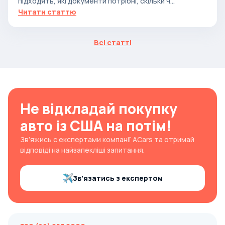
підходять, які документи потрібні, скільки ч...
Читати статтю
Всі статті
Не відкладай покупку
авто із США на потім!
Зв’яжись с експертами компанії ACars та отримай
відповіді на найзапекліші запитання.
Зв’язатись з експертом