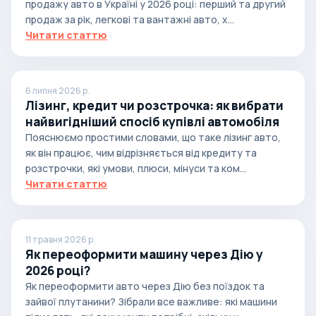
продажу авто в Україні у 2026 році: перший та другий
продаж за рік, легкові та вантажні авто, х...
Читати статтю
6 липня 2026 р.
Лізинг, кредит чи розстрочка: як вибрати
найвигідніший спосіб купівлі автомобіля
Пояснюємо простими словами, що таке лізинг авто,
як він працює, чим відрізняється від кредиту та
розстрочки, які умови, плюси, мінуси та ком...
Читати статтю
11 травня 2026 р.
Як переоформити машину через Дію у
2026 році?
Як переоформити авто через Дію без поїздок та
зайвої плутанини? Зібрали все важливе: які машини