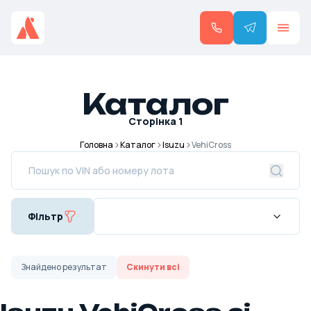
Каталог
Сторінка
1
Головна
Каталог
Isuzu
VehiCross
Фільтр
Знайдено
результат
Скинути всі