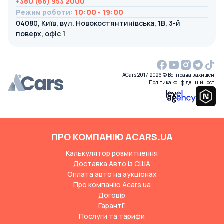
+380 (66) 953 2000
Режим роботи
:
10:00 - 19:00
04080, Київ, вул. Новокостянтинівська, 1В, 3-й
поверх, офіс 1
ACars 2017-2026 © Всі права захищені
Політика конфіденційності
ПРО КОМПАНІЮ ACARS.UA
Калькулятор розмитнення
Доставка Авто із США
Оплата авто на аукціонах
Про компанію Acars.ua
Договір
Гарантії
Послуги та тарифи