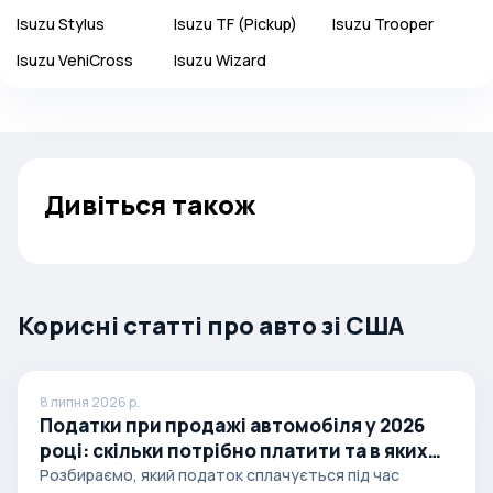
Isuzu
Stylus
Isuzu
TF (Pickup)
Isuzu
Trooper
Isuzu
VehiCross
Isuzu
Wizard
Дивіться також
Корисні статті про авто зі США
8 липня 2026 р.
Податки при продажі автомобіля у 2026
році: скільки потрібно платити та в яких
випадках
Розбираємо, який податок сплачується під час