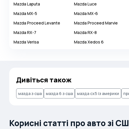
Mazda
Laputa
Mazda
Luce
Autobianchi
Mazda
MX-5
Mazda
MX-6
Avatr
Mazda
Proceed Levante
Mazda
Proceed Marvie
Avtokam
Mazda
RX-7
Mazda
RX-8
BAIC
Mazda
Verisa
Mazda
Xedos 6
Bajaj
Baltijas Dzips
Batmobile
Bentley
Дивіться також
Bertone
Bilenkin
мазда з сша
мазда 6 з сша
мазда cx5 із америки
пр
Bio auto
Bitter
BMW
Корисні статті про авто зі С
Borgward