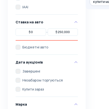
купити ма
IAAI
Ставка на авто
Бюджетні авто
Дата аукціонів
Завершені
Незабаром торгуються
Купити зараз
Марка