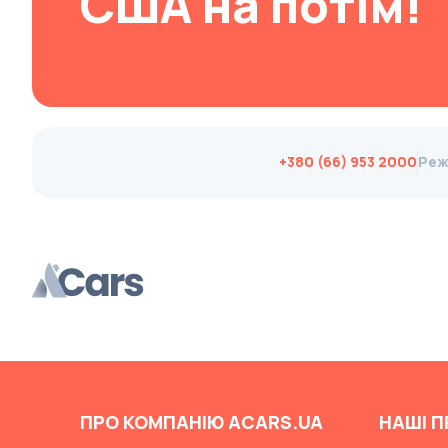
США на потім!
Changan
ChangFeng
Changhe
Chery
CHERYEXEED
+380 (66) 953 2000
Реж
Chevrolet
Chrysler
Citroen
Cizeta
Coggiola
Cord
Cupra
Dacia
ПРО КОМПАНІЮ ACARS.UA
НАШІ П
Dadi