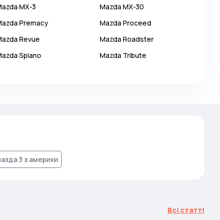
Mazda
MX-3
Mazda
MX-30
Mazda
Premacy
Mazda
Proceed
Mazda
Revue
Mazda
Roadster
Mazda
Spiano
Mazda
Tribute
азда 3 з америки
Всі статті