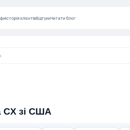
ифи
Історія клієнтів
Відгуки
Читати блог
 CX зі США