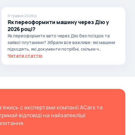
11 травня 2026 р.
Як переоформити машину через Дію у
2026 році?
Як переоформити авто через Дію без поїздок та
зайвої плутанини? Зібрали все важливе: які машини
підходять, які документи потрібні, скільки ч...
Читати статтю
в’яжись с експертами компанії ACars та
тримай відповіді на найзапекліші
апитання.