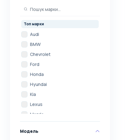
Топ марки
Audi
BMW
Chevrolet
Ford
Honda
Hyundai
Kia
Lexus
Mazda
Mercedes
Модель
Mitsubishi