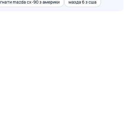
гнати mazda cx-90 з америки
мазда 6 з сша