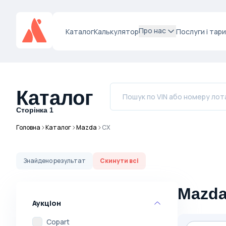
Про нас
Каталог
Калькулятор
Послуги і тар
Каталог
Сторінка
1
Головна
Каталог
Mazda
CX
Знайдено
результат
Скинути всі
Mazda
Аукціон
Copart