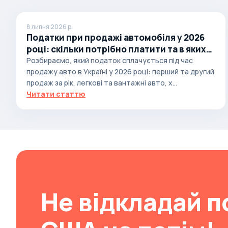
Brabus
8 липня 2026 р.
Brilliance
Податки при продажі автомобіля у 2026
Bristol
році: скільки потрібно платити та в яких
випадках
Розбираємо, який податок сплачується під час
Bronto
продажу авто в Україні у 2026 році: перший та другий
Bufori
продаж за рік, легкові та вантажні авто, х...
Читати статтю
Bugatti
Buick
BYD
Byvin
Cadillac
Callaway
Не відкладай п
Carbodies
Caterham
Chana