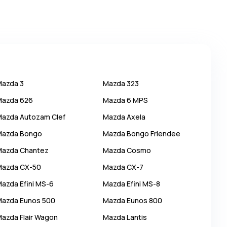
Mazda
3
Mazda
323
Mazda
626
Mazda
6 MPS
Mazda
Autozam Clef
Mazda
Axela
Mazda
Bongo
Mazda
Bongo Friendee
Mazda
Chantez
Mazda
Cosmo
Mazda
CX-50
Mazda
CX-7
Mazda
Efini MS-6
Mazda
Efini MS-8
Mazda
Eunos 500
Mazda
Eunos 800
Mazda
Flair Wagon
Mazda
Lantis