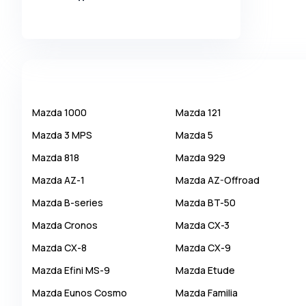
Alpina
Alpine
AMC
AM General
Apal
Mazda
1000
Mazda
121
Ariel
Mazda
3 MPS
Mazda
5
Aro
Mazda
818
Mazda
929
Asia
Mazda
AZ-1
Mazda
AZ-Offroad
Aston Martin
Mazda
B-series
Mazda
BT-50
Auburn
Mazda
Cronos
Mazda
CX-3
Audi
Mazda
CX-8
Mazda
CX-9
Aurus
Mazda
Efini MS-9
Mazda
Etude
Austin
Mazda
Eunos Cosmo
Mazda
Familia
Austin Healey