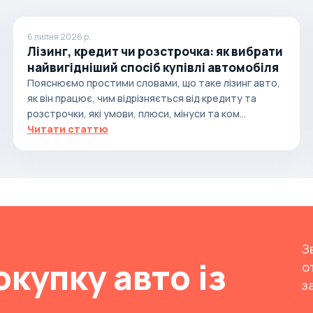
6 липня 2026 р.
Лізинг, кредит чи розстрочка: як вибрати
найвигідніший спосіб купівлі автомобіля
Пояснюємо простими словами, що таке лізинг авто,
як він працює, чим відрізняється від кредиту та
розстрочки, які умови, плюси, мінуси та ком...
Читати статтю
З
окупку авто із
о
з