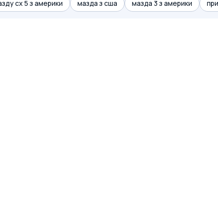
зду сх 5 з америки
мазда з сша
мазда 3 з америки
при