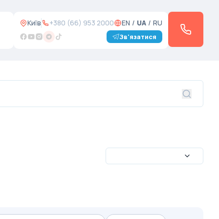
Київ
+380 (66) 953 2000
EN
/
UA
/
RU
Зв'язатися