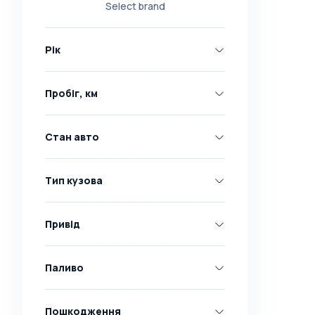
Select brand
Nissan
Opel
Рік
Peugeot
Renault
Пробіг, км
Skoda
Toyota
Стан авто
Volkswagen
Volvo
Тип кузова
Всі марки
Abarth
Привід
AC
Acura
Паливо
Adler
Пошкодження
Alfa Romeo