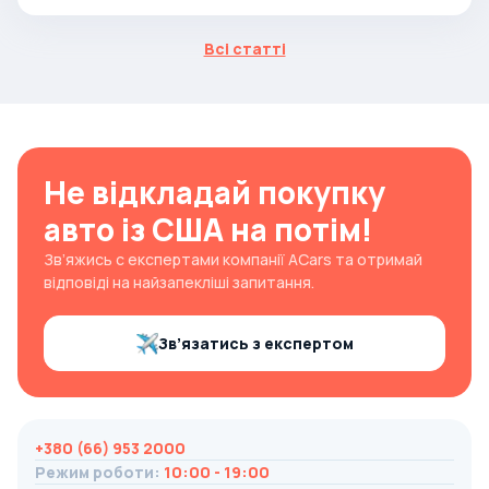
Всі статті
Не відкладай покупку
авто із США на потім!
Зв’яжись с експертами компанії ACars та отримай
відповіді на найзапекліші запитання.
Зв’язатись з експертом
+380 (66) 953 2000
Режим роботи
:
10:00 - 19:00