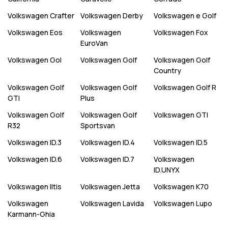
Volkswagen
Crafter
Volkswagen
Derby
Volkswagen
e Golf
Volkswagen
Eos
Volkswagen
Volkswagen
Fox
EuroVan
Volkswagen
Gol
Volkswagen
Golf
Volkswagen
Golf
Country
Volkswagen
Golf
Volkswagen
Golf
Volkswagen
Golf R
GTI
Plus
Volkswagen
Golf
Volkswagen
Golf
Volkswagen
GTI
R32
Sportsvan
Volkswagen
ID.3
Volkswagen
ID.4
Volkswagen
ID.5
Volkswagen
ID.6
Volkswagen
ID.7
Volkswagen
ID.UNYX
Volkswagen
Iltis
Volkswagen
Jetta
Volkswagen
K70
Volkswagen
Volkswagen
Lavida
Volkswagen
Lupo
Karmann-Ghia