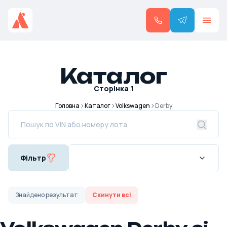
Каталог
Сторінка
1
Головна
Каталог
Volkswagen
Derby
Фільтр
Знайдено
результат
Скинути всі