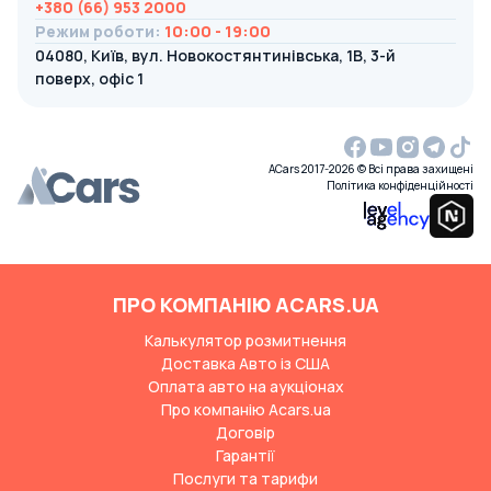
+380 (66) 953 2000
Режим роботи
:
10:00 - 19:00
04080, Київ, вул. Новокостянтинівська, 1В, 3-й
поверх, офіс 1
ACars 2017-2026 © Всі права захищені
Політика конфіденційності
ПРО КОМПАНІЮ ACARS.UA
Калькулятор розмитнення
Доставка Авто із США
Оплата авто на аукціонах
Про компанію Acars.ua
Договір
Гарантії
Послуги та тарифи