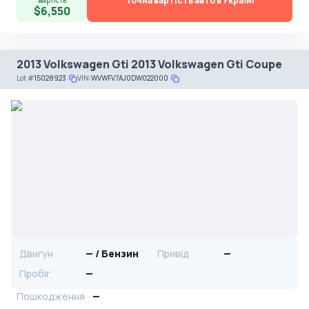
Точна вартість авто в Україні
вартість
$6,550
2013 Volkswagen Gti 2013 Volkswagen Gti Coupe
Lot
#
15028923
VIN:
WVWFV7AJ0DW022000
Двигун
— / Бензин
Привід
—
Пробіг
—
Пошкодження
—