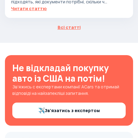
підходять, які документи потрібні, скільки ч...
Читати статтю
Всі статті
Не відкладай покупку
авто із США на потім!
Зв’яжись с експертами компанії ACars та отримай
відповіді на найзапекліші запитання.
Зв’язатись з експертом