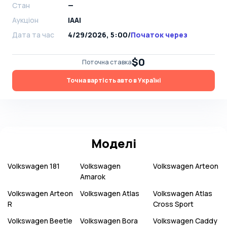
Стан
—
Аукціон
IAAI
Дата та час
4/29/2026, 5:00
/
Початок через
$0
Поточна ставка
Точна вартість авто в Україні
Моделі
Volkswagen
181
Volkswagen
Volkswagen
Arteon
Amarok
Volkswagen
Arteon
Volkswagen
Atlas
Volkswagen
Atlas
R
Cross Sport
Volkswagen
Beetle
Volkswagen
Bora
Volkswagen
Caddy