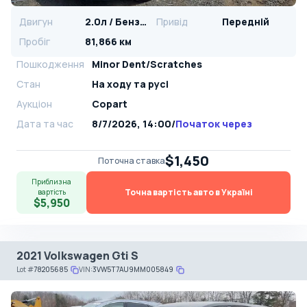
Двигун
2.0л / Бензин
Привід
Передній
Пробіг
81,866 км
Пошкодження
Minor Dent/Scratches
Стан
На ​​ходу та русі
Аукціон
Copart
Дата та час
8/7/2026, 14:00
/
Початок через
$1,450
Поточна ставка
Приблизна
Точна вартість авто в Україні
вартість
$5,950
2021 Volkswagen Gti S
Lot
#
78205685
VIN:
3VW5T7AU9MM005849