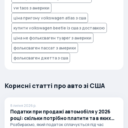
vw taos з америки
ціна пригону volkswagen atlas з сша
купити volkswagen beetle із сша з доставкою
ціна не фольксваген туарег з америки
фольксваген пассат з америки
фольксваген джетта з сша
Корисні статті про авто зі США
8 липня 2026 р.
Податки при продажі автомобіля у 2026
році: скільки потрібно платити та в яких
випадках
Розбираємо, який податок сплачується під час