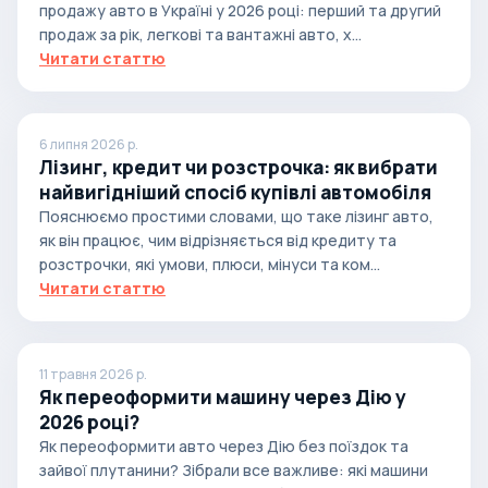
продажу авто в Україні у 2026 році: перший та другий
продаж за рік, легкові та вантажні авто, х...
Читати статтю
6 липня 2026 р.
Лізинг, кредит чи розстрочка: як вибрати
найвигідніший спосіб купівлі автомобіля
Пояснюємо простими словами, що таке лізинг авто,
як він працює, чим відрізняється від кредиту та
розстрочки, які умови, плюси, мінуси та ком...
Читати статтю
11 травня 2026 р.
Як переоформити машину через Дію у
2026 році?
Як переоформити авто через Дію без поїздок та
зайвої плутанини? Зібрали все важливе: які машини