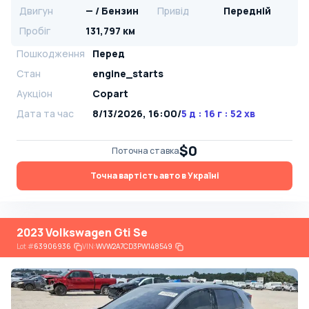
Двигун
— / Бензин
Привід
Передній
Пробіг
131,797 км
Пошкодження
Перед
Стан
engine_starts
Аукціон
Copart
Дата та час
8/13/2026, 16:00
/
5 д : 16 г : 52 хв
$0
Поточна ставка
Точна вартість авто в Україні
2023 Volkswagen Gti Se
Lot
#
63906936
VIN:
WVW2A7CD3PW148549