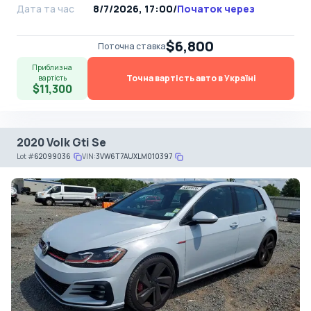
Дата та час
8/7/2026, 17:00
/
Початок через
$6,800
Поточна ставка
Приблизна
Точна вартість авто в Україні
вартість
$11,300
2020 Volk Gti Se
Lot
#
62099036
VIN:
3VW6T7AUXLM010397