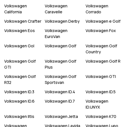
Volkswagen
Volkswagen
Volkswagen
California
Caravelle
Corrado
Volkswagen
Crafter
Volkswagen
Derby
Volkswagen
e Golf
Volkswagen
Eos
Volkswagen
Volkswagen
Fox
EuroVan
Volkswagen
Gol
Volkswagen
Golf
Volkswagen
Golf
Country
Volkswagen
Golf
Volkswagen
Golf
Volkswagen
Golf R
GTI
Plus
Volkswagen
Golf
Volkswagen
Golf
Volkswagen
GTI
R32
Sportsvan
Volkswagen
ID.3
Volkswagen
ID.4
Volkswagen
ID.5
Volkswagen
ID.6
Volkswagen
ID.7
Volkswagen
ID.UNYX
Volkswagen
Iltis
Volkswagen
Jetta
Volkswagen
K70
Volkswagen
Volkswagen
Lavida
Volkswagen
Lupo