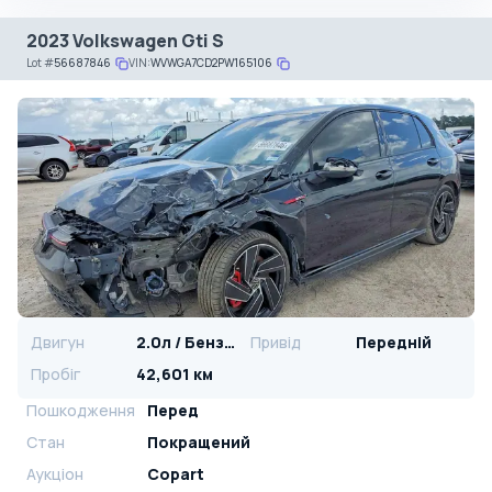
2023 Volkswagen Gti S
Lot
#
56687846
VIN:
WVWGA7CD2PW165106
Двигун
2.0л / Бензин
Привід
Передній
Пробіг
42,601 км
Пошкодження
Перед
Стан
Покращений
Аукціон
Copart