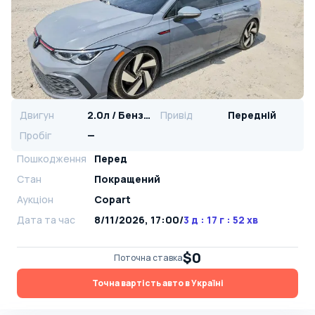
Двигун
2.0л / Бензин
Привід
Передній
Пробіг
—
Пошкодження
Перед
Стан
Покращений
Аукціон
Copart
Дата та час
8/11/2026, 17:00
/
3 д : 17 г : 52 хв
$0
Поточна ставка
Точна вартість авто в Україні