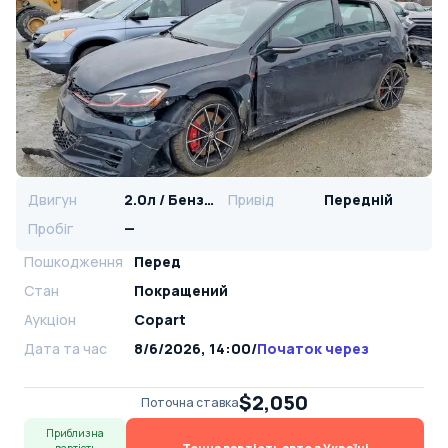
Двигун
2.0л / Бензин
Привід
Передній
Пробіг
—
Пошкодження
Перед
Стан
Покращений
Аукціон
Copart
Дата та час
8/6/2026, 14:00
/
Початок через
$2,050
Поточна ставка
Приблизна