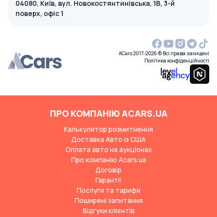
04080, Київ, вул. Новокостянтинівська, 1В, 3-й
поверх, офіс 1
ACars 2017-2026 © Всі права захищені
Політика конфіденційності
ПРО КОМПАНІЮ ACARS.UA
Калькулятор розмитнення
Доставка Авто із США
Оплата авто на аукціонах
Про компанію Acars.ua
Договір
Гарантії
Послуги та тарифи
Поширені запитання
Відгуки клієнтів