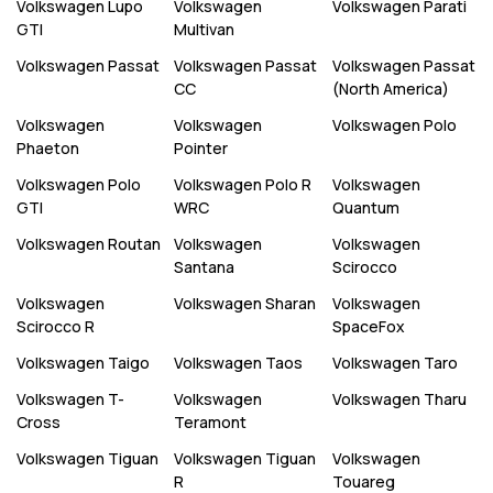
Volkswagen
Lupo
Volkswagen
Volkswagen
Parati
GTI
Multivan
Volkswagen
Passat
Volkswagen
Passat
Volkswagen
Passat
CC
(North America)
Volkswagen
Volkswagen
Volkswagen
Polo
Phaeton
Pointer
Volkswagen
Polo
Volkswagen
Polo R
Volkswagen
GTI
WRC
Quantum
Volkswagen
Routan
Volkswagen
Volkswagen
Santana
Scirocco
Volkswagen
Volkswagen
Sharan
Volkswagen
Scirocco R
SpaceFox
Volkswagen
Taigo
Volkswagen
Taos
Volkswagen
Taro
Volkswagen
T-
Volkswagen
Volkswagen
Tharu
Cross
Teramont
Volkswagen
Tiguan
Volkswagen
Tiguan
Volkswagen
R
Touareg