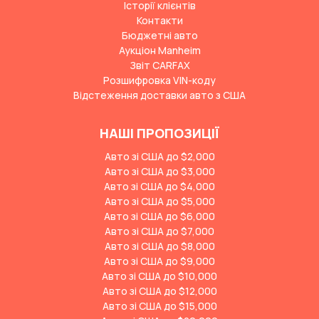
Історії клієнтів
Контакти
Бюджетні авто
Аукціон Manheim
Звіт CARFAX
Розшифровка VIN-коду
Відстеження доставки авто з США
НАШІ ПРОПОЗИЦІЇ
Авто зі США до $2,000
Авто зі США до $3,000
Авто зі США до $4,000
Авто зі США до $5,000
Авто зі США до $6,000
Авто зі США до $7,000
Авто зі США до $8,000
Авто зі США до $9,000
Авто зі США до $10,000
Авто зі США до $12,000
Авто зі США до $15,000