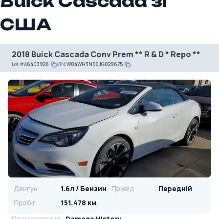
Buick Cascada зі
США
2018 Buick Cascada Conv Prem ** R & D * Repo **
Lot
#
46403926
VIN:
W04WH3N56JG029675
Двигун
1.6л / Бензин
Привід
Передній
Пробіг
151,478 км
Пошкодження
Damage History