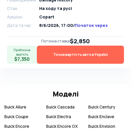
Стан
На ​​ходу та русі
Аукціон
Copart
Дата та час
8/6/2026, 17:00
/
Початок через
$2,850
Поточна ставка
Приблизна
Точна вартість авто в Україні
вартість
$7,350
Моделі
Buick
Allure
Buick
Cascada
Buick
Century
Buick
Coupe
Buick
Electra
Buick
Enclave
Buick
Encore
Buick
Encore GX
Buick
Envision