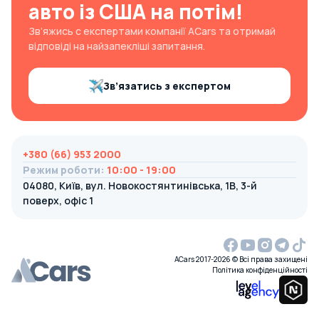
авто із США на потім!
Зв’яжись с експертами компанії ACars та отримай
відповіді на найзапекліші запитання.
Зв’язатись з експертом
+380 (66) 953 2000
Режим роботи
:
10:00 - 19:00
04080, Київ, вул. Новокостянтинівська, 1В, 3-й
поверх, офіс 1
ACars 2017-2026 © Всі права захищені
Політика конфіденційності