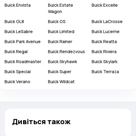
Buick
Envista
Buick
Estate
Buick
Excelle
Wagon
Buick
GL8
Buick
GS
Buick
LaCrosse
Buick
LeSabre
Buick
Limited
Buick
Lucerne
Buick
Park Avenue
Buick
Rainer
Buick
Reatta
Buick
Regal
Buick
Rendezvous
Buick
Riviera
Buick
Roadmaster
Buick
Skyhawk
Buick
Skylark
Buick
Special
Buick
Super
Buick
Terraza
Buick
Verano
Buick
Wildcat
Дивіться також