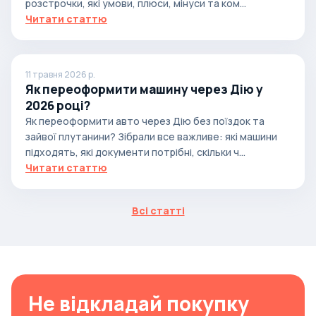
розстрочки, які умови, плюси, мінуси та ком...
Читати статтю
11 травня 2026 р.
Як переоформити машину через Дію у
2026 році?
Як переоформити авто через Дію без поїздок та
зайвої плутанини? Зібрали все важливе: які машини
підходять, які документи потрібні, скільки ч...
Читати статтю
Всі статті
Не відкладай покупку