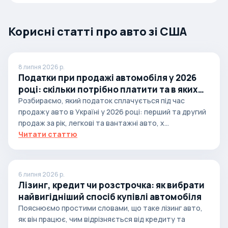
Корисні статті про авто зі США
8 липня 2026 р.
Податки при продажі автомобіля у 2026
році: скільки потрібно платити та в яких
випадках
Розбираємо, який податок сплачується під час
продажу авто в Україні у 2026 році: перший та другий
продаж за рік, легкові та вантажні авто, х...
Читати статтю
6 липня 2026 р.
Лізинг, кредит чи розстрочка: як вибрати
найвигідніший спосіб купівлі автомобіля
Пояснюємо простими словами, що таке лізинг авто,
як він працює, чим відрізняється від кредиту та